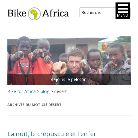
Bike for Africa
MENU
Aller
au
contenu
principal
Rejoins le peloton.
Bike for Africa
>
blog
>
désert
ARCHIVES DU MOT-CLÉ
DÉSERT
La nuit, le crépuscule et l’enfer