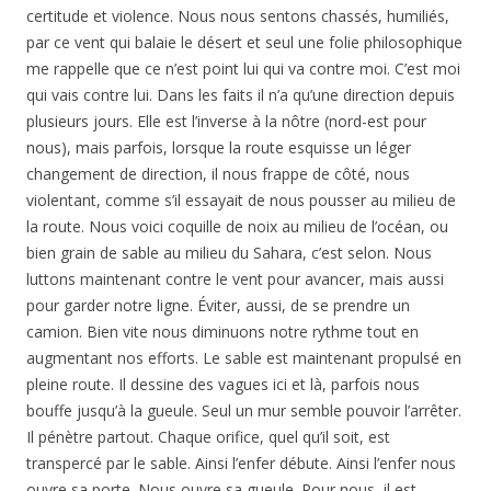
certitude et violence. Nous nous sentons chassés, humiliés,
par ce vent qui balaie le désert et seul une folie philosophique
me rappelle que ce n’est point lui qui va contre moi. C’est moi
qui vais contre lui. Dans les faits il n’a qu’une direction depuis
plusieurs jours. Elle est l’inverse à la nôtre (nord-est pour
nous), mais parfois, lorsque la route esquisse un léger
changement de direction, il nous frappe de côté, nous
violentant, comme s’il essayait de nous pousser au milieu de
la route. Nous voici coquille de noix au milieu de l’océan, ou
bien grain de sable au milieu du Sahara, c’est selon. Nous
luttons maintenant contre le vent pour avancer, mais aussi
pour garder notre ligne. Éviter, aussi, de se prendre un
camion. Bien vite nous diminuons notre rythme tout en
augmentant nos efforts. Le sable est maintenant propulsé en
pleine route. Il dessine des vagues ici et là, parfois nous
bouffe jusqu’à la gueule. Seul un mur semble pouvoir l’arrêter.
Il pénètre partout. Chaque orifice, quel qu’il soit, est
transpercé par le sable. Ainsi l’enfer débute. Ainsi l’enfer nous
ouvre sa porte. Nous ouvre sa gueule. Pour nous, il est