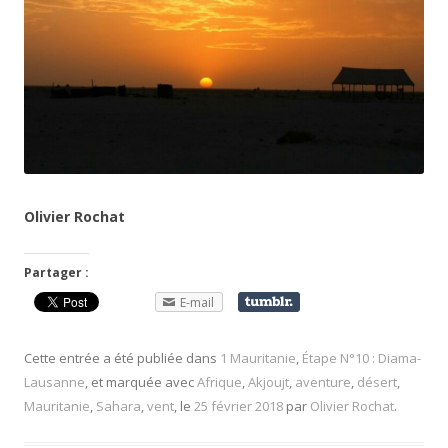
Olivier Rochat
Partager :
E-mail
Cette entrée a été publiée dans
1 Mauritanie
,
Étape N°10 : Diama-
Lausanne
, et marquée avec
Afrique
,
Akjoujt
,
aventure
,
désert
,
Mauritanie
,
Sahara
,
vent
, le
25 février 2018
par
Olivier Rochat
.