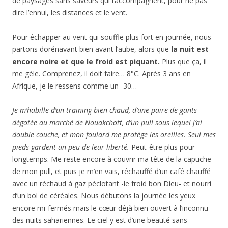
de paysages sans saveurs qui l’accompagnent, pour ne pas
dire l’ennui, les distances et le vent.
Pour échapper au vent qui souffle plus fort en journée, nous
partons dorénavant bien avant l’aube, alors que
la nuit est
encore noire et que le froid est piquant.
Plus que ça, il
me gèle. Comprenez, il doit faire… 8°C. Après 3 ans en
Afrique, je le ressens comme un -30…
Je m’habille d’un training bien chaud, d’une paire de gants
dégotée au marché de Nouakchott, d’un pull sous lequel j’ai
double couche, et mon foulard me protège les oreilles. Seul mes
pieds gardent un peu de leur liberté.
Peut-être plus pour
longtemps. Me reste encore à couvrir ma tête de la capuche
de mon pull, et puis je m’en vais, réchauffé d’un café chauffé
avec un réchaud à gaz péclotant -le froid bon Dieu- et nourri
d’un bol de céréales. Nous débutons la journée les yeux
encore mi-fermés mais le cœur déjà bien ouvert à l’inconnu
des nuits sahariennes. Le ciel y est d’une beauté sans