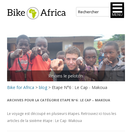
Bike for Africa
MENU
Aller
au
contenu
principal
Rejoins le peloton.
Bike for Africa
>
blog
>
Etape N°6 : Le Cap - Makoua
ARCHIVES POUR LA CATÉGORIE
ETAPE N°6 : LE CAP – MAKOUA
Le voyage est découpé en plusieurs étapes. Retrouvez ici tous les
articles de la sixième étape : Le Cap -Makoua