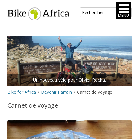
Bike for Africa
MENU
Aller
au
contenu
principal
Un nouveau vélo pour Olivier Rochat
Bike for Africa
>
Devenir Parrain
>
Carnet de voyage
Carnet de voyage