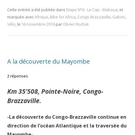
Cette entrée a été publiée dans
Etape N°6 : Le Cap - Makoua
, et
marquée avec
Afrique
,
Bike for Africa
,
Congo-Brazzaville
,
Gabon
,
Vélo
, le
16 novembre 2016
par
Olivier Rochat
.
A la découverte du Mayombe
2 réponses
Km 35’508, Pointe-Noire, Congo-
Brazzaville.
-La découverte du Congo-Brazzaville continue en
direction de l’océan Atlantique et la traversée du
Mayombe-