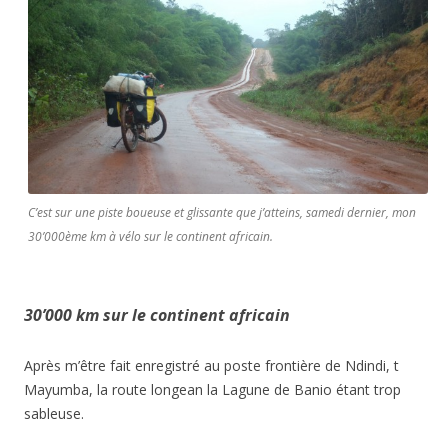
C’est sur une piste boueuse et glissante que j’atteins, samedi dernier, mon
30’000ème km à vélo sur le continent africain.
30’000 km sur le continent africain
Après m’être fait enregistré au poste frontière de Ndindi, t
Mayumba, la route longean la Lagune de Banio étant trop
sableuse.