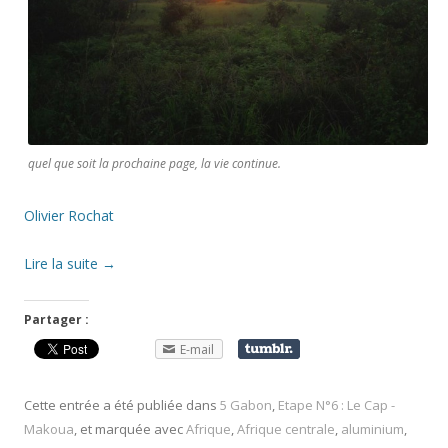
quel que soit la prochaine page, la vie continue.
Olivier Rochat
Lire la suite
→
Partager :
E-mail
Cette entrée a été publiée dans
5 Gabon
,
Etape N°6 : Le Cap -
Makoua
, et marquée avec
Afrique
,
Afrique centrale
,
aluminium
,