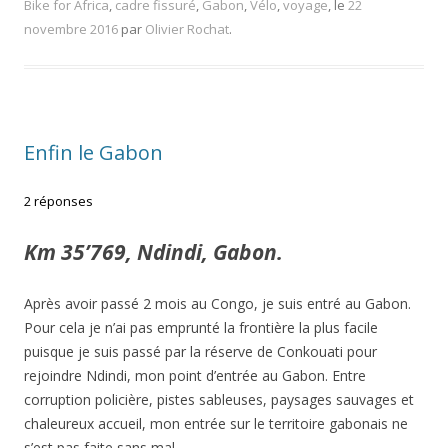
Bike for Africa
,
cadre fissuré
,
Gabon
,
Vélo
,
voyage
, le
22
novembre 2016
par
Olivier Rochat
.
Enfin le Gabon
2 réponses
Km 35’769, Ndindi, Gabon.
Après avoir passé 2 mois au Congo, je suis entré au Gabon.
Pour cela je n’ai pas emprunté la frontière la plus facile
puisque je suis passé par la réserve de Conkouati pour
rejoindre Ndindi, mon point d’entrée au Gabon. Entre
corruption policière, pistes sableuses, paysages sauvages et
chaleureux accueil, mon entrée sur le territoire gabonais ne
s’est pas faite sans mal.