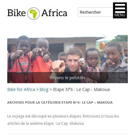
Bike for Africa
MENU
Aller
au
contenu
principal
Rejoins le peloton.
Bike for Africa
>
blog
>
Etape N°6 : Le Cap - Makoua
ARCHIVES POUR LA CATÉGORIE
ETAPE N°6 : LE CAP – MAKOUA
Le voyage est découpé en plusieurs étapes. Retrouvez ici tous les
articles de la sixième étape : Le Cap -Makoua