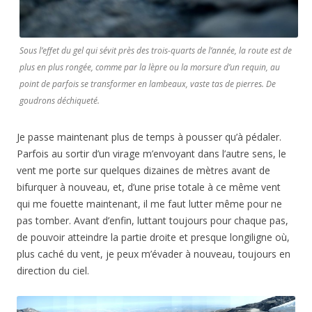
Sous l’effet du gel qui sévit près des trois-quarts de l’année, la route est de
plus en plus rongée, comme par la lèpre ou la morsure d’un requin, au
point de parfois se transformer en lambeaux, vaste tas de pierres. De
goudrons déchiqueté.
Je passe maintenant plus de temps à pousser qu’à pédaler.
Parfois au sortir d’un virage m’envoyant dans l’autre sens, le
vent me porte sur quelques dizaines de mètres avant de
bifurquer à nouveau, et, d’une prise totale à ce même vent
qui me fouette maintenant, il me faut lutter même pour ne
pas tomber. Avant d’enfin, luttant toujours pour chaque pas,
de pouvoir atteindre la partie droite et presque longiligne où,
plus caché du vent, je peux m’évader à nouveau, toujours en
direction du ciel.