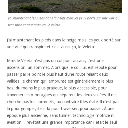
J’ai maintenant les pieds dans la neige mais les yeux porté sur une ville qui
transpire et c’est aussi ça, le Veleta.
J’ai maintenant les pieds dans la neige mais les yeux porté sur
une ville qui transpire et c’est aussi ça, le Veleta.
Mais le Veleta n’est pas un col pour autant, c’est une
ascension, un sommet. Alors que le col, lui, est réputé pour
passer par le point le plus haut d’une route reliant deux
vallées, le chemin qu’il emprunte est généralement le plus
bas, du moins le plus pratique, le plus accessible, pour
traverser les montagnes qui séparent les deux vallées. Il ne
cherche pas les sommets, au contraire il les évite. Il n’est pas
là pour grimper, il est là pour traverser, pour passer. À une
époque plus ancienne, sans tunnel, technologie motrice ni
aviation, il revêtait une grande importance car il était le seul