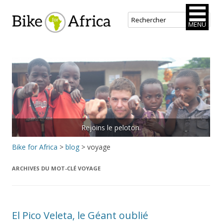
Bike for Africa
MENU
Aller
au
contenu
principal
Rejoins le peloton.
Bike for Africa
>
blog
>
voyage
ARCHIVES DU MOT-CLÉ
VOYAGE
El Pico Veleta, le Géant oublié