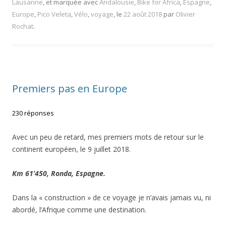
Lausanne
, et marquée avec
Andalousie
,
Bike for Africa
,
Espagne
,
Europe
,
Pico Veleta
,
Vélo
,
voyage
, le
22 août 2018
par
Olivier
Rochat
.
Premiers pas en Europe
230 réponses
Avec un peu de retard, mes premiers mots de retour sur le
continent européen, le 9 juillet 2018.
Km 61’450, Ronda, Espagne.
Dans la « construction » de ce voyag
e je n’avais jamais vu, ni
abordé, l’Afrique comme une destination.