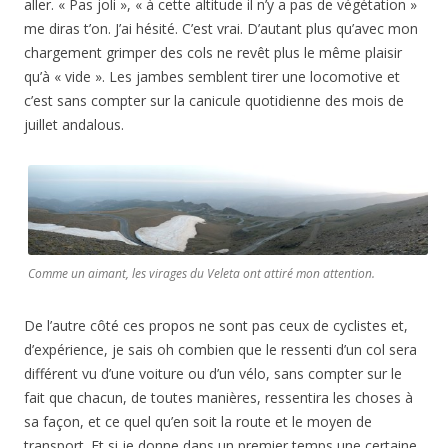
aller. « Pas joli », « à cette altitude il n’y a pas de végétation »
me diras t’on. J’ai hésité. C’est vrai. D’autant plus qu’avec mon
chargement grimper des cols ne revêt plus le même plaisir
qu’à « vide ». Les jambes semblent tirer une locomotive et
c’est sans compter sur la canicule quotidienne des mois de
juillet andalous.
Comme un aimant, les virages du Veleta ont attiré mon attention.
De l’autre côté ces propos ne sont pas ceux de cyclistes et,
d’expérience, je sais oh combien que le ressenti d’un col sera
différent vu d’une voiture ou d’un vélo, sans compter sur le
fait que chacun, de toutes manières, ressentira les choses à
sa façon, et ce quel qu’en soit la route et le moyen de
transport. Et si je donne dans un premier temps une certaine