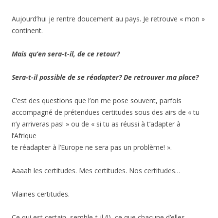
Aujourd’hui je rentre doucement au pays. Je retrouve « mon »
continent.
Mais qu’en sera-t-il, de ce retour?
Sera-t-il possible de se réadapter? De retrouver ma place?
C’est des questions que l’on me pose souvent, parfois
accompagné de prétendues certitudes sous des airs de « tu
n’y arriveras pas! » ou de « si tu as réussi à t’adapter à
l’Afrique
te réadapter à l’Europe ne sera pas un problème! ».
Aaaah les certitudes. Mes certitudes. Nos certitudes…
Vilaines certitudes.
Ce qui est certain, semble-t-il (!), ce que chacune d’elles,