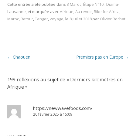
Cette entrée a été publiée dans
3 Maroc
,
Étape N°10 : Diama-
Lausanne
, et marquée avec
Afrique
,
Au revoir
,
Bike for Africa
,
Maroc
,
Retour
,
Tanger
,
voyage
, le
8 juillet 2018
par
Olivier Rochat
.
Navigation
←
Chaouen
Premiers pas en Europe
→
des
articles
199 réflexions au sujet de «
Derniers kilomètres en
Afrique
»
https://newwavefoods.com/
20 février 2025 à 15:09