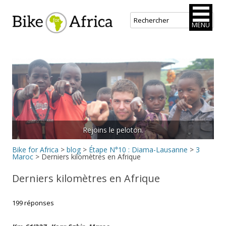
Bike for Africa
MENU
Aller
au
contenu
principal
Rejoins le peloton.
Bike for Africa
>
blog
>
Étape N°10 : Diama-Lausanne
>
3
Maroc
>
Derniers kilomètres en Afrique
Derniers kilomètres en Afrique
199 réponses