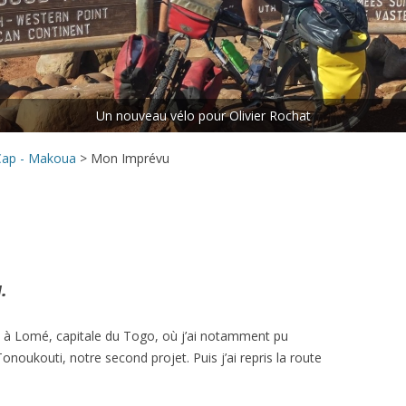
ETAPE N°5 : LES CHUTES
VICTORIA – LE CAP
ETAPE N°6 : LE CAP – MAKOUA
Rejoins le peloton.
ETAPE N°7 : MAKOUA – ACCRA
ETAPE N°8 : ACCRA – DANANÉ
 Cap - Makoua
>
Mon Imprévu
.
t à Lomé, capitale du Togo, où j’ai notamment pu
 Tonoukouti, notre second projet. Puis j’ai repris la route