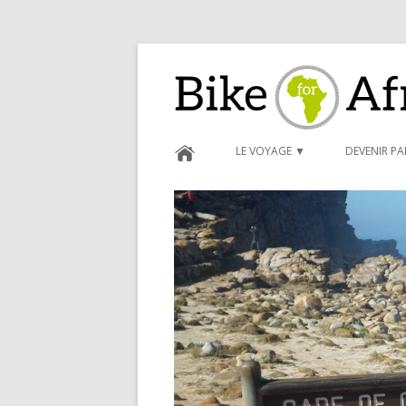
Bike for Africa
LE VOYAGE ▼
DEVENIR P
BLOG ►
CARNET D
FORMULAI
CONDITIO
PARRAINA