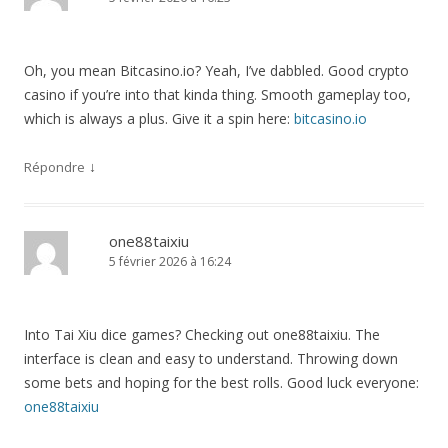
Oh, you mean Bitcasino.io? Yeah, I’ve dabbled. Good crypto
casino if you’re into that kinda thing. Smooth gameplay too,
which is always a plus. Give it a spin here:
bitcasino.io
↓
Répondre
one88taixiu
5 février 2026 à 16:24
Into Tai Xiu dice games? Checking out one88taixiu. The
interface is clean and easy to understand. Throwing down
some bets and hoping for the best rolls. Good luck everyone:
one88taixiu