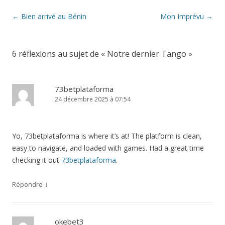
Navigation
←
Bien arrivé au Bénin
Mon Imprévu
→
des
articles
6 réflexions au sujet de «
Notre dernier Tango
»
73betplataforma
24 décembre 2025 à 07:54
Yo, 73betplataforma is where it’s at! The platform is clean,
easy to navigate, and loaded with games. Had a great time
checking it out
73betplataforma
.
↓
Répondre
okebet3