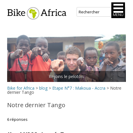
Bike for Africa
MENU
Aller
au
contenu
principal
Rejoins le peloton.
Bike for Africa
>
blog
>
Etape N°7 : Makoua - Accra
>
Notre
dernier Tango
Notre dernier Tango
6 réponses