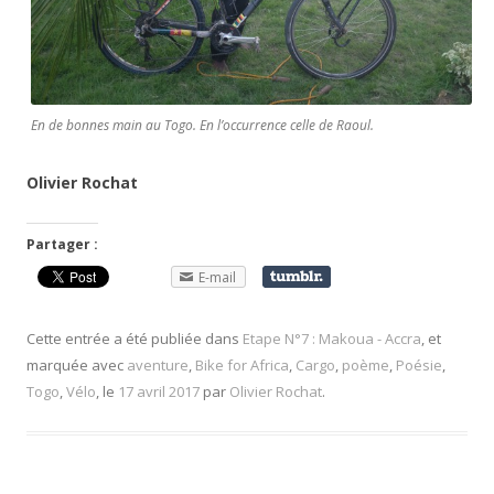
En de bonnes main au Togo. En l’occurrence celle de Raoul.
Olivier Rochat
Partager :
E-mail
Cette entrée a été publiée dans
Etape N°7 : Makoua - Accra
, et
marquée avec
aventure
,
Bike for Africa
,
Cargo
,
poème
,
Poésie
,
Togo
,
Vélo
, le
17 avril 2017
par
Olivier Rochat
.