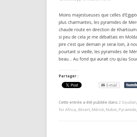
Moins majestueuses que celles d’Egypte
plus charmantes, les pyramides de Mero
chaude route en direction de Khartoum. 
si peu de cela je me débattais en Moldavi
pire c’est que demain je serai loin, à 
pourtant si vieille, les pyramides de M
beau… Au fond qui aurait cru qu’au Soud
Partager :
E-mail
Cette entrée a été publiée dans
2 Soudan
for Africa
,
désert
,
Méroé
,
Nubie
,
Pyramide