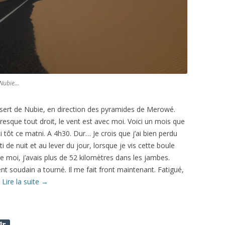
e Nubie…
désert de Nubie, en direction des pyramides de Merowé.
esque tout droit, le vent est avec moi. Voici un mois que
ti tôt ce matni. A 4h30. Dur… Je crois que j’ai bien perdu
ti de nuit et au lever du jour, lorsque je vis cette boule
 de moi, j’avais plus de 52 kilomètres dans les jambes.
nt soudain a tourné. Il me fait front maintenant. Fatigué,
…
Lire la suite
→