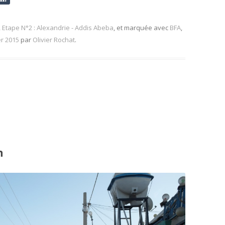
,
Etape N°2 : Alexandrie - Addis Abeba
, et marquée avec
BFA
,
er 2015
par
Olivier Rochat
.
n