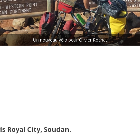
ETAPE N°5 : LES CHUTES
VICTORIA – LE CAP
ETAPE N°6 : LE CAP – MAKOUA
Rejoins le peloton.
ETAPE N°7 : MAKOUA – ACCRA
ETAPE N°8 : ACCRA – DANANÉ
s Royal City, Soudan.