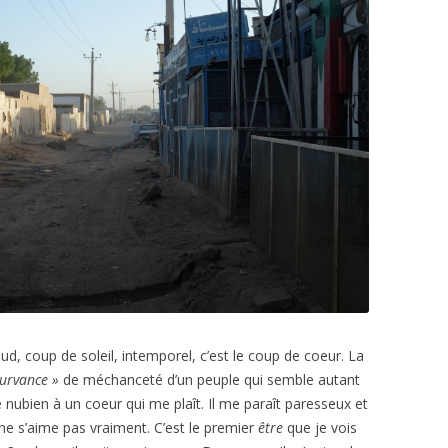
haud, coup de soleil, intemporel, c’est le coup de coeur. La
urvance »
de méchanceté d’un peuple qui semble autant
 nubien à un coeur qui me plaît. Il me paraît paresseux et
ne s’aime pas vraiment. C’est le premier
être
que je vois