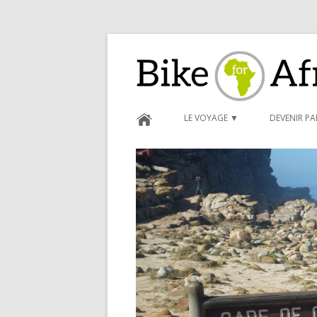
Bike for Africa
LE VOYAGE ▼
DEVENIR P
BLOG ►
CARNET D
FORMULAI
CONDITIO
PARRAINA