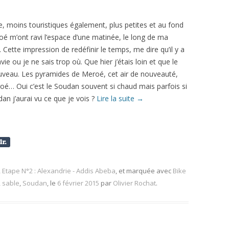
, moins touristiques également, plus petites et au fond
é m’ont ravi l’espace d’une matinée, le long de ma
Cette impression de redéfinir le temps, me dire qu’il y a
e ou je ne sais trop où. Que hier j’étais loin et que le
nouveau. Les pyramides de Meroé, cet air de nouveauté,
éroé… Oui c’est le Soudan souvent si chaud mais parfois si
an j’aurai vu ce que je vois ?
Lire la suite
→
,
Etape N°2 : Alexandrie - Addis Abeba
, et marquée avec
Bike
,
sable
,
Soudan
, le
6 février 2015
par
Olivier Rochat
.