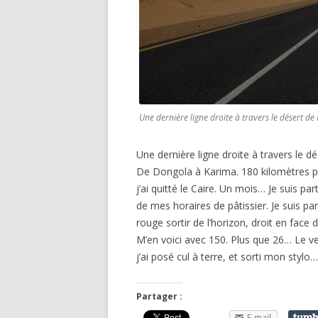
Une dernière ligne droite à travers le désert d
Une dernière ligne droite à travers le 
De Dongola à Karima. 180 kilomètres pr
j’ai quitté le Caire. Un mois… Je suis par
de mes horaires de pâtissier. Je suis par
rouge sortir de l’horizon, droit en face
M’en voici avec 150. Plus que 26… Le ve
j’ai posé cul à terre, et sorti mon stylo
Partager :
E-mail