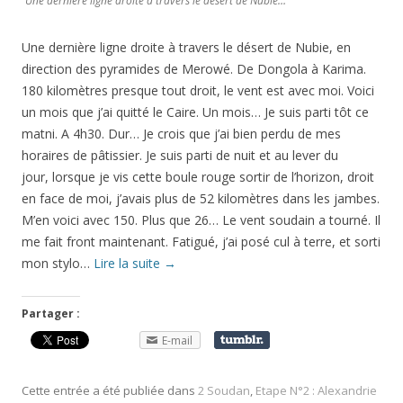
Une dernière ligne droite à travers le désert de Nubie…
Une dernière ligne droite à travers le désert de Nubie, en
direction des pyramides de Merowé. De Dongola à Karima.
180 kilomètres presque tout droit, le vent est avec moi. Voici
un mois que j’ai quitté le Caire. Un mois… Je suis parti tôt ce
matni. A 4h30. Dur… Je crois que j’ai bien perdu de mes
horaires de pâtissier. Je suis parti de nuit et au lever du
jour, lorsque je vis cette boule rouge sortir de l’horizon, droit
en face de moi, j’avais plus de 52 kilomètres dans les jambes.
M’en voici avec 150. Plus que 26… Le vent soudain a tourné. Il
me fait front maintenant. Fatigué, j’ai posé cul à terre, et sorti
mon stylo…
Lire la suite
→
Partager :
E-mail
Cette entrée a été publiée dans
2 Soudan
,
Etape N°2 : Alexandrie