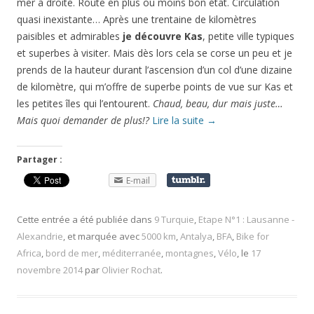
mer à droite. Route en plus ou moins bon état. Circulation
quasi inexistante… Après une trentaine de kilomètres
paisibles et admirables
je découvre Kas
, petite ville typiques
et superbes à visiter. Mais dès lors cela se corse un peu et je
prends de la hauteur durant l’ascension d’un col d’une dizaine
de kilomètre, qui m’offre de superbe points de vue sur Kas et
les petites îles qui l’entourent.
Chaud, beau, dur mais juste…
Mais quoi demander de plus!?
Lire la suite
→
Partager :
E-mail
Cette entrée a été publiée dans
9 Turquie
,
Etape N°1 : Lausanne -
Alexandrie
, et marquée avec
5000 km
,
Antalya
,
BFA
,
Bike for
Africa
,
bord de mer
,
méditerranée
,
montagnes
,
Vélo
, le
17
novembre 2014
par
Olivier Rochat
.