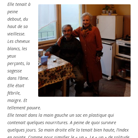
Elle tenait à
peine
debout, du
haut de sa
vieillesse.
Les cheveux
blancs, les
yeux
pe
rçants, la
sagesse
dans l’âme.
Elle était
fébrile,
maigre. Et
tellement pauvre.
Elle tenait dans la main gauche un sac en plastique qui
contenait quelques nourritures. A peine de quoi survivre
quelques jours. Sa main droite elle la tenait bien haute, l’index
en pointe. Comme pour signifier le « un ». Le « un » de solitude.