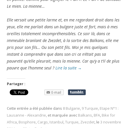
Le mien. La mienne…
Elle versait une petite larme et, en me regardant droit dans les
yeux, elle me parlait dans un bulgare juste et fort, mais à mes
oreilles totalement incompréhensibles. Ce soir là, dans ce
immeuble branlant de Zvezdet, à la sortie des Balkans, elle me
pris pour son fils… Ou son petit fils. Moi je mis quelques
instant à comprendre que dans son cri ce n’était pas sa
pauvreté qu’elle pleurait, mais la mienne. Car qu’y a t’il de plus
pauvre que l’homme seul ?
Lire la suite
→
Partager :
E-mail
Cette entrée a été publiée dans
8 Bulgarie
,
9 Turquie
,
Etape N°1 :
Lausanne - Alexandrie
, et marquée avec
Balkans
,
BFA
,
Bike for
Africa
,
Bosphore
,
Cargo
,
Istanbul
,
Turquie
,
Zvezdet
, le
3 novembre