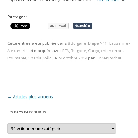
Partager :
E-mail
Cette entrée a été publiée dans
8 Bulgarie
,
Etape N°1 : Lausanne -
Alexandrie
, et marquée avec
BFA
,
Bulgarie
,
Cargo
,
chien errant
,
Roumanie
,
Shabla
,
Vélo
, le
24 octobre 2014
par
Olivier Rochat
.
Navigation
←
Articles plus anciens
des
LES PAYS PARCOURUS
articles
L
e
s