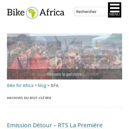
Bike for Africa
MENU
Aller
au
contenu
principal
Rejoins le peloton.
Bike for Africa
>
blog
>
BFA
ARCHIVES DU MOT-CLÉ
BFA
Emission Détour – RTS La Première