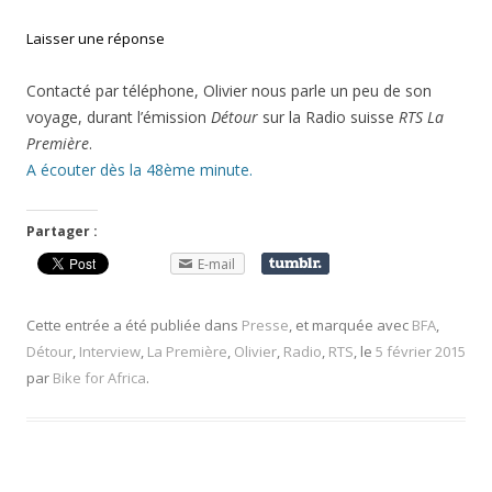
Laisser une réponse
Contacté par téléphone, Olivier nous parle un peu de son
voyage, durant l’émission
Détour
sur la Radio suisse
RTS La
Première
.
A écouter dès la 48ème minute.
Partager :
E-mail
Cette entrée a été publiée dans
Presse
, et marquée avec
BFA
,
Détour
,
Interview
,
La Première
,
Olivier
,
Radio
,
RTS
, le
5 février 2015
par
Bike for Africa
.