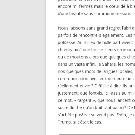
encore mi-fermés mais le cœur déjà bien
d’une beauté sans commune mesure. Les 
Nous laissons sans grand regret l’abri 
parfois de rencontre-s également. Les 
politesse. Au milieu de nulle part vive
chameaux à une bosse. Leurs dromadai
ou de moutons alors que quelques chien
dans un vaste infini, le Sahara, les no
nos quelques mots de langues locales, i
communication avec eux demeure un chall
réellement envie ? Difficile à dire. Ils 
justement, que font-ils, ici, assis au m
ce mot, « l’argent », que nous lancent ce
sucre du thé qu’on boit tant par ici? De l’
s’achète pas! Ne se vend pas. Enfin, je 
Trump, si c’était le cas.