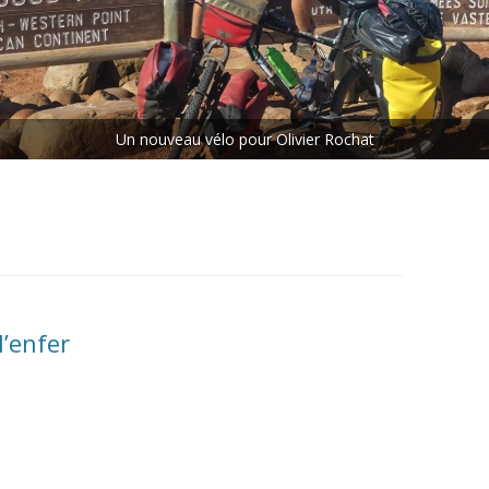
ETAPE N°5 : LES CHUTES
VICTORIA – LE CAP
ETAPE N°6 : LE CAP – MAKOUA
Rejoins le peloton.
ETAPE N°7 : MAKOUA – ACCRA
ETAPE N°8 : ACCRA – DANANÉ
l’enfer