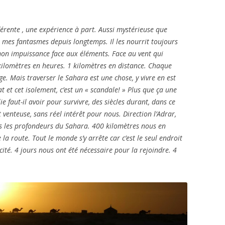
férente , une expérience à part. Aussi mystérieuse que
it mes fantasmes depuis longtemps. Il les nourrit toujours
e mon impuissance face aux éléments. Face au vent qui
kilomètres en heures. 1 kilomètres en distance. Chaque
ge. Mais traverser le Sahara est une chose, y vivre en est
at et cet isolement, c’est un « scandale! » Plus que ça une
ie faut-il avoir pour survivre, des siècles durant, dans ce
t venteuse, sans réel intérêt pour nous. Direction l’Adrar,
s les profondeurs du Sahara. 400 kilomètres nous en
 la route. Tout le monde s’y arrête car c’est le seul endroit
ricité. 4 jours nous ont été nécessaire pour la rejoindre. 4