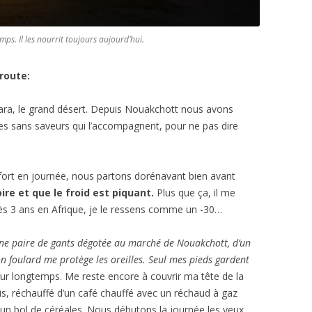
s. Il les nourrit toujours aujourd’hui.
 route:
ara, le grand désert. Depuis Nouakchott nous avons
ages sans saveurs qui l’accompagnent, pour ne pas dire
 fort en journée, nous partons dorénavant bien avant
ire et que le froid est piquant.
Plus que ça, il me
rès 3 ans en Afrique, je le ressens comme un -30…
’une paire de gants dégotée au marché de Nouakchott, d’un
on foulard me protège les oreilles. Seul mes pieds gardent
ur longtemps. Me reste encore à couvrir ma tête de la
is, réchauffé d’un café chauffé avec un réchaud à gaz
d’un bol de céréales. Nous débutons la journée les yeux