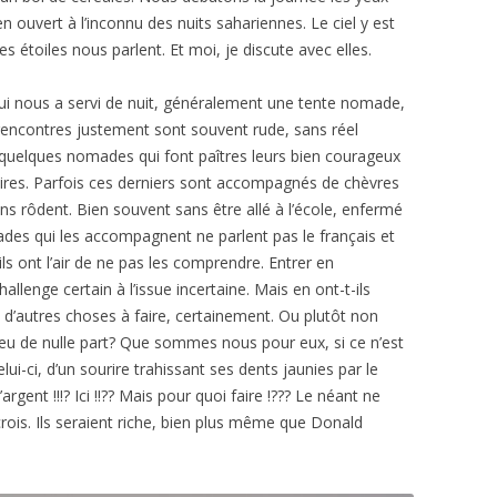
 ouvert à l’inconnu des nuits sahariennes. Le ciel y est
étoiles nous parlent. Et moi, je discute avec elles.
qui nous a servi de nuit, généralement une tente nomade,
rencontres justement sont souvent rude, sans réel
nt quelques nomades qui font paîtres leurs bien courageux
res. Parfois ces derniers sont accompagnés de chèvres
s rôdent. Bien souvent sans être allé à l’école, enfermé
mades qui les accompagnent ne parlent pas le français et
ls ont l’air de ne pas les comprendre. Entrer en
enge certain à l’issue incertaine. Mais en ont-t-ils
ont d’autres choses à faire, certainement. Ou plutôt non
ilieu de nulle part? Que sommes nous pour eux, si ce n’est
lui-ci, d’un sourire trahissant ses dents jaunies par le
argent !!!? Ici !!?? Mais pour quoi faire !??? Le néant ne
crois. Ils seraient riche, bien plus même que Donald