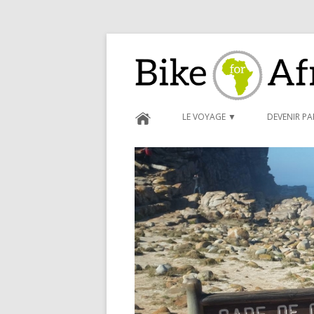
Bike for Africa
LE VOYAGE ▼
DEVENIR P
BLOG ►
CARNET D
FORMULAI
CONDITIO
PARRAINA