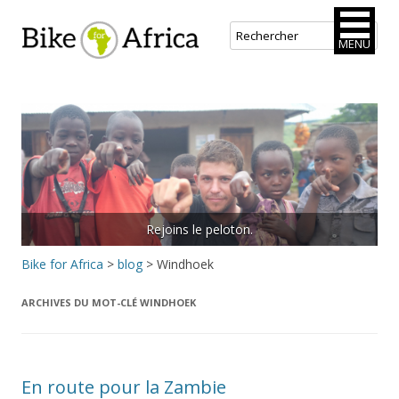
Bike for Africa
MENU
Aller
au
contenu
principal
Rejoins le peloton.
Bike for Africa
>
blog
>
Windhoek
ARCHIVES DU MOT-CLÉ
WINDHOEK
En route pour la Zambie