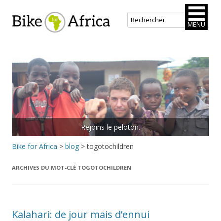
Bike for Africa
MENU
Aller
au
contenu
principal
Rejoins le peloton.
Bike for Africa
>
blog
>
togotochildren
ARCHIVES DU MOT-CLÉ
TOGOTOCHILDREN
Kalahari: de jour mais d’ennui