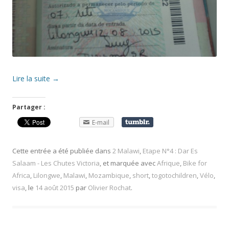
Lire la suite
→
Partager :
E-mail
Cette entrée a été publiée dans
2 Malawi
,
Etape N°4 : Dar Es
Salaam - Les Chutes Victoria
, et marquée avec
Afrique
,
Bike for
Africa
,
Lilongwe
,
Malawi
,
Mozambique
,
short
,
togotochildren
,
Vélo
,
visa
, le
14 août 2015
par
Olivier Rochat
.