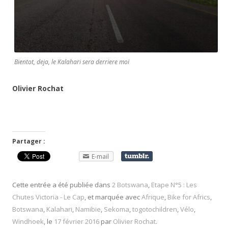
Bientot, deja, le Kalahari sera derriere moi
Olivier Rochat
Partager :
E-mail
Cette entrée a été publiée dans
2 Botswana
,
Etape N°5 : Les
Chutes Victoria - Le Cap
, et marquée avec
Afrique
,
Bike for Africs
,
Botswana
,
Kalahari
,
Namibie
,
Sekoma
,
togotochildren
,
Vélo
,
Windhoek
, le
17 février 2016
par
Olivier Rochat
.