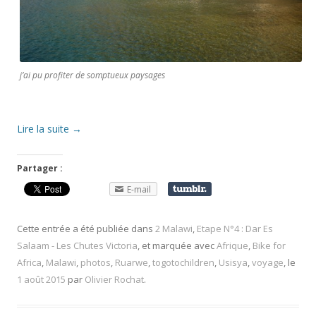
j’ai pu profiter de somptueux paysages
Lire la suite
→
Partager :
E-mail
Cette entrée a été publiée dans
2 Malawi
,
Etape N°4 : Dar Es
Salaam - Les Chutes Victoria
, et marquée avec
Afrique
,
Bike for
Africa
,
Malawi
,
photos
,
Ruarwe
,
togotochildren
,
Usisya
,
voyage
, le
1 août 2015
par
Olivier Rochat
.