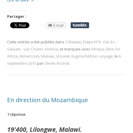
Partager :
E-mail
Cette entrée a été publiée dans
2 Malawi
,
Etape N°4 : Dar Es
Salaam - Les Chutes Victoria
, et marquée avec
Afrique
,
Bike for
Africa
,
deniers km
,
Malawi
,
résumé
,
togotochildren
,
voyage
, le
6
septembre 2015
par
Olivier Rochat
.
En direction du Mozambique
1 réponse
19’400, Lilongwe, Malawi.