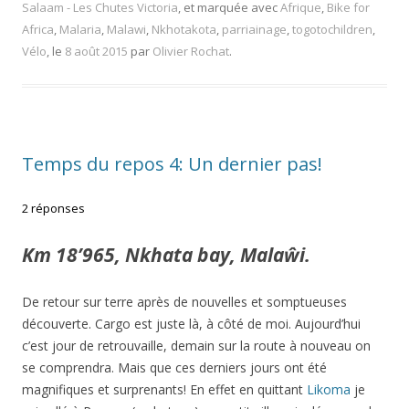
Salaam - Les Chutes Victoria
, et marquée avec
Afrique
,
Bike for
Africa
,
Malaria
,
Malawi
,
Nkhotakota
,
parriainage
,
togotochildren
,
Vélo
, le
8 août 2015
par
Olivier Rochat
.
Temps du repos 4: Un dernier pas!
2 réponses
Km 18’965, Nkhata bay, Malaŵi.
De retour sur terre après de nouvelles et somptueuses
découverte. Cargo est juste là, à côté de moi. Aujourd’hui
c’est jour de retrouvaille, demain sur la route à nouveau on
se comprendra. Mais que ces derniers jours ont été
magnifiques et surprenants! En effet en quittant
Likoma
je