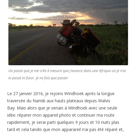
Un passé que je me crée à mesure que j’avance dans une Afrique où je n’ai
ni passé ni futur. Je ne fais que passer
Le 27 janvier 2016, je rejoins WIndhoek après la longue
traversée du Namib aux hauts plateaux depuis Walvis
Bay. Mais alors que je venais à Windhoek avec une seule
idée: réparer mon appareil photo et continuer ma route
rapidement, je serai parti quelques 9 jours et 10 nuits plas
tard et cela tandis que mon apparareil n’ai pas été réparé et,