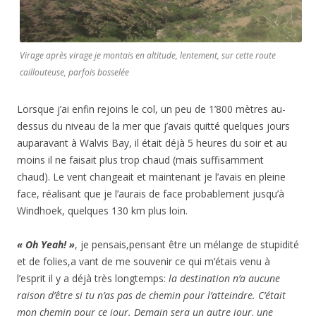
Virage après virage je montais en altitude, lentement, sur cette route
caillouteuse, parfois bosselée
Lorsque j’ai enfin rejoins le col, un peu de 1’800 mètres au-
dessus du niveau de la mer que j’avais quitté quelques jours
auparavant à Walvis Bay, il était déjà 5 heures du soir et au
moins il ne faisait plus trop chaud (mais suffisamment
chaud). Le vent changeait et maintenant je l’avais en pleine
face, réalisant que je l’aurais de face probablement jusqu’à
Windhoek, quelques 130 km plus loin.
« Oh Yeah! »
, je pensais,pensant être un mélange de stupidité
et de folies,a vant de me souvenir ce qui m’étais venu à
l’esprit il y a déjà très longtemps:
la destination n’a aucune
raison d’être si tu n’as pas de chemin pour l’atteindre. C’était
mon chemin pour ce jour. Demain sera un autre jour, une