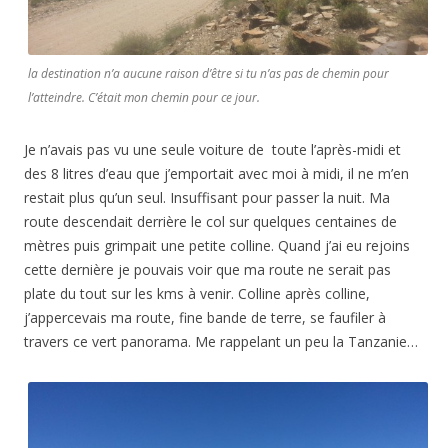
la destination n’a aucune raison d’être si tu n’as pas de chemin pour
l’atteindre. C’était mon chemin pour ce jour.
Je n’avais pas vu une seule voiture de toute l’après-midi et
des 8 litres d’eau que j’emportait avec moi à midi, il ne m’en
restait plus qu’un seul. Insuffisant pour passer la nuit. Ma
route descendait derrière le col sur quelques centaines de
mètres puis grimpait une petite colline. Quand j’ai eu rejoins
cette dernière je pouvais voir que ma route ne serait pas
plate du tout sur les kms à venir. Colline après colline,
j’appercevais ma route, fine bande de terre, se faufiler à
travers ce vert panorama. Me rappelant un peu la Tanzanie…