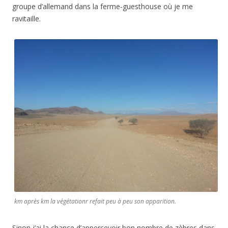
groupe d’allemand dans la ferme-guesthouse où je me
ravitaille.
km après km la végétationr refait peu à peu son apparition.
Sinon j’ai la chance d’appercevoir bon nombre de zèbres dans