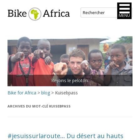
Bike for Africa
MENU
Aller
au
contenu
principal
Rejoins le peloton.
Bike for Africa
>
blog
>
Kuisebpass
ARCHIVES DU MOT-CLÉ
KUISEBPASS
#jesuissurlaroute… Du désert au hauts