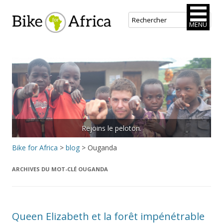
Bike for Africa
MENU
Aller
au
contenu
principal
Rejoins le peloton.
Bike for Africa
>
blog
>
Ouganda
ARCHIVES DU MOT-CLÉ
OUGANDA
Queen Elizabeth et la forêt impénétrable