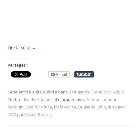
Lire la suite
→
Partager :
E-mail
Cette entrée a été publiée dans
3 Ouganda
,
Etape N°3 : Addis
Abeba – Dar Es Salaam
, et marquée avec
Afrique
,
baboon
,
babouin
,
Bike for Africa
,
forêt vierge
,
Ouganda
,
Vélo
, le
19 avril
2015
par
Olivier Rochat
.