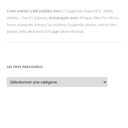
Cette entrée a été publiée dans
3 Ouganda
,
Etape N°3 : Addis
Abeba – Dar Es Salaam
, et marquée avec
Afrique
,
Bike for Africa
,
boue
,
kampale
,
Kenya
,
lac victoria
,
Ouganda
,
pluies
,
saison des
pluies
,
Vélo
, le
8 avril 2015
par
Olivier Rochat
.
LES PAYS PARCOURUS
L
e
s
p
a
y
s
p
a
r
c
o
u