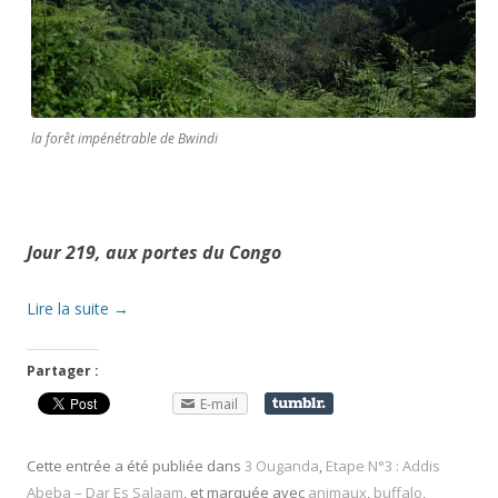
la forêt impénétrable de Bwindi
Jour 219, aux portes du Congo
Lire la suite
→
Partager :
E-mail
Cette entrée a été publiée dans
3 Ouganda
,
Etape N°3 : Addis
Abeba – Dar Es Salaam
, et marquée avec
animaux
,
buffalo
,