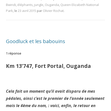
Bwindi
,
éléphants
,
jungle
,
Ouganda
,
Queen Elizabeth National
Park
, le
23 avril 2015
par
Olivier Rochat
.
Goodluck et les babouins
1 réponse
Km 13’747, Fort Portal, Ouganda
Cela fait un moment qu’il avait disparu de mes
pédales, ainsi c’est le premier de l’année seulement
mais
le 4ème du nom, : voici, enfin, le retour en