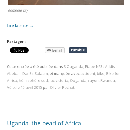
Kampala city
Lire la suite
→
Partager :
E-mail
Cette entrée a été publiée dans
3 Ouganda
,
Etape N°3 : Addis
Abeba – Dar Es Salaam
, et marquée avec
accident
,
bike
,
Bike for
Africa
,
hémisphère sud
,
lac victoria
,
Ouganda
,
rayon
,
Rwanda
,
Vélo
, le
15 avril 2015
par
Olivier Rochat
.
Uganda, the pearl of Africa