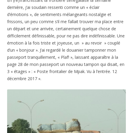
En (re)franchissant la frontière sénégalaise la semaine
dernière, j’ai soudain ressenti comme un « éclair
d’émotions », de sentiments mélangeants nostalgie et
frissons, un peu comme s’il me fallait trouver ma place entre
un départ et une arrivée, certainement quelque chose de
difficilement définissable, pour ne pas dire indéfinissable. Une
émotion à la fois triste et joyeuse, un » au revoir » couplé
d’un « bonjour ». J’ai regardé le douanier tamponner mon
passeport tranquillement, « Plaf! », laissant apparaître à la
page 28 de mon passeport un nouveau tampon qui disait, en
3 « étages » : « Poste frontalier de Mpak. Vu à l’entrée. 12
décembre 2017 ».