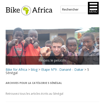
Bike for Africa
MENU
Aller
au
contenu
principal
Rejoins le peloton.
Bike for Africa
>
blog
>
Etape N°9 : Danané - Dakar
>
5
Sénégal
ARCHIVES POUR LA CATÉGORIE
5 SÉNÉGAL
Retrouvez tous les articles écrits au Sénégal