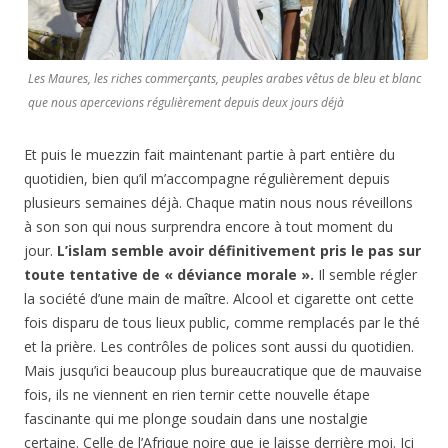
Les Maures, les riches commerçants, peuples arabes vêtus de bleu et blanc
que nous apercevions régulièrement depuis deux jours déjà
Et puis le muezzin fait maintenant partie à part entière du
quotidien, bien qu’il m’accompagne régulièrement depuis
plusieurs semaines déjà. Chaque matin nous nous réveillons
à son son qui nous surprendra encore à tout moment du
jour.
L’islam semble avoir définitivement pris le pas sur
toute tentative de « déviance morale ».
Il semble régler
la société d’une main de maître. Alcool et cigarette ont cette
fois disparu de tous lieux public, comme remplacés par le thé
et la prière. Les contrôles de polices sont aussi du quotidien.
Mais jusqu’ici beaucoup plus bureaucratique que de mauvaise
fois, ils ne viennent en rien ternir cette nouvelle étape
fascinante qui me plonge soudain dans une nostalgie
certaine. Celle de l’Afrique noire que je laisse derrière moi. Ici