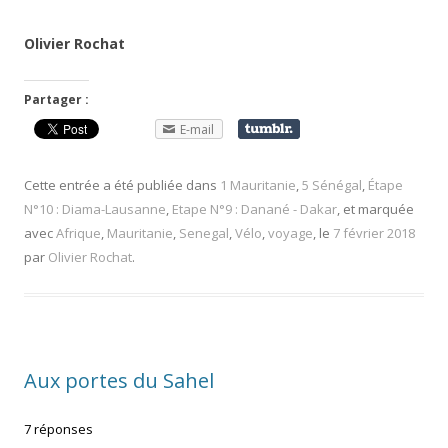
Olivier Rochat
Partager :
E-mail
Cette entrée a été publiée dans
1 Mauritanie
,
5 Sénégal
,
Étape
N°10 : Diama-Lausanne
,
Etape N°9 : Danané - Dakar
, et marquée
avec
Afrique
,
Mauritanie
,
Senegal
,
Vélo
,
voyage
, le
7 février 2018
par
Olivier Rochat
.
Aux portes du Sahel
7 réponses