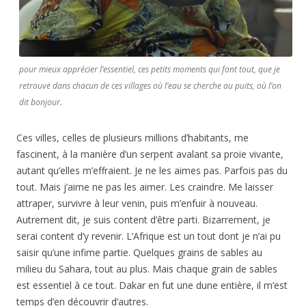
pour mieux apprécier l’essentiel, ces petits moments qui font tout, que je
retrouve dans chacun de ces villages où l’eau se cherche au puits, où l’on
dit bonjour.
Ces villes, celles de plusieurs millions d’habitants, me
fascinent, à la manière d’un serpent avalant sa proie vivante,
autant qu’elles m’effraient. Je ne les aimes pas. Parfois pas du
tout. Mais j’aime ne pas les aimer. Les craindre. Me laisser
attraper, survivre à leur venin, puis m’enfuir à nouveau.
Autrement dit, je suis content d’être parti. Bizarrement, je
serai content d’y revenir. L’Afrique est un tout dont je n’ai pu
saisir qu’une infime partie. Quelques grains de sables au
milieu du Sahara, tout au plus. Mais chaque grain de sables
est essentiel à ce tout. Dakar en fut une dune entière, il m’est
temps d’en découvrir d’autres.