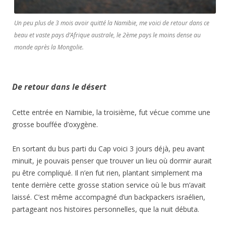
Un peu plus de 3 mois avoir quitté la Namibie, me voici de retour dans ce
beau et vaste pays d’Afrique australe, le 2ème pays le moins dense au
monde après la Mongolie.
De retour dans le désert
Cette entrée en Namibie, la troisième, fut vécue comme une
grosse bouffée d’oxygène.
En sortant du bus parti du Cap voici 3 jours déjà, peu avant
minuit, je pouvais penser que trouver un lieu où dormir aurait
pu être compliqué. Il n’en fut rien, plantant simplement ma
tente derrière cette grosse station service où le bus m’avait
laissé. C’est même accompagné d’un backpackers israélien,
partageant nos histoires personnelles, que la nuit débuta.