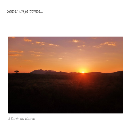
Semer un je t’aime…
A l’orée du Namib