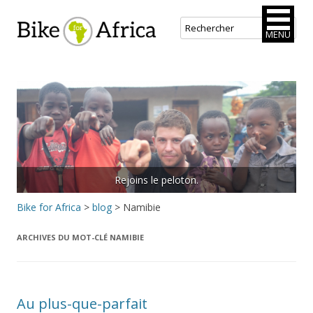
Bike for Africa
MENU
Aller
au
contenu
principal
Rejoins le peloton.
Bike for Africa
>
blog
>
Namibie
ARCHIVES DU MOT-CLÉ
NAMIBIE
Au plus-que-parfait