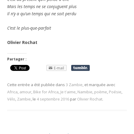
Mais les temps ne se conjuguent plus
Il n’y a qu’un temps qui ne soit perdu
C’est le plus-que-parfait
Olivier Rochat
Partager :
E-mail
Cette entrée a été publiée dans
3 Zambie
, et marquée avec
Africa
,
amour
,
Bike for Africa
,
Je t'aime
,
Namibie
,
poème
,
Poésie
,
Vélo
,
Zambie
, le
4 septembre 2016
par
Olivier Rochat
.