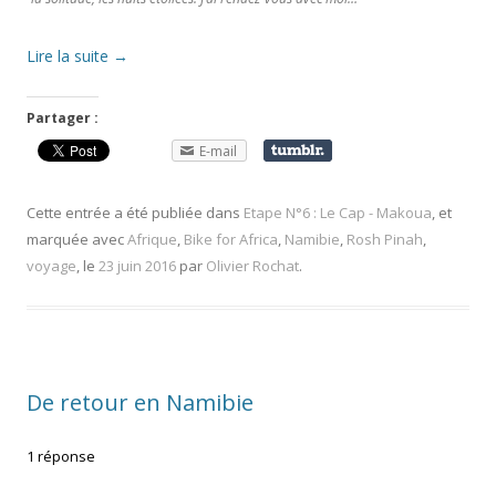
Lire la suite
→
Partager :
E-mail
Cette entrée a été publiée dans
Etape N°6 : Le Cap - Makoua
, et
marquée avec
Afrique
,
Bike for Africa
,
Namibie
,
Rosh Pinah
,
voyage
, le
23 juin 2016
par
Olivier Rochat
.
De retour en Namibie
1 réponse