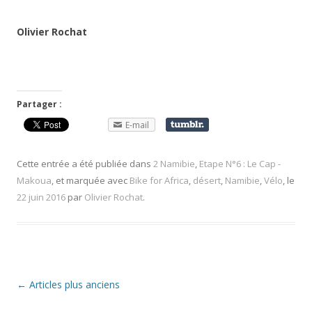
Olivier Rochat
Partager :
E-mail
Cette entrée a été publiée dans
2 Namibie
,
Etape N°6 : Le Cap -
Makoua
, et marquée avec
Bike for Africa
,
désert
,
Namibie
,
Vélo
, le
22 juin 2016
par
Olivier Rochat
.
Navigation
←
Articles plus anciens
des