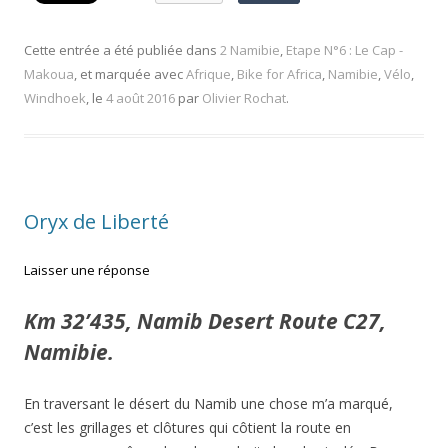
Cette entrée a été publiée dans
2 Namibie
,
Etape N°6 : Le Cap -
Makoua
, et marquée avec
Afrique
,
Bike for Africa
,
Namibie
,
Vélo
,
Windhoek
, le
4 août 2016
par
Olivier Rochat
.
Oryx de Liberté
Laisser une réponse
Km 32’435, Namib Desert Route C27,
Namibie.
En traversant le désert du Namib une chose m’a marqué,
c’est les grillages et clôtures qui côtient la route en