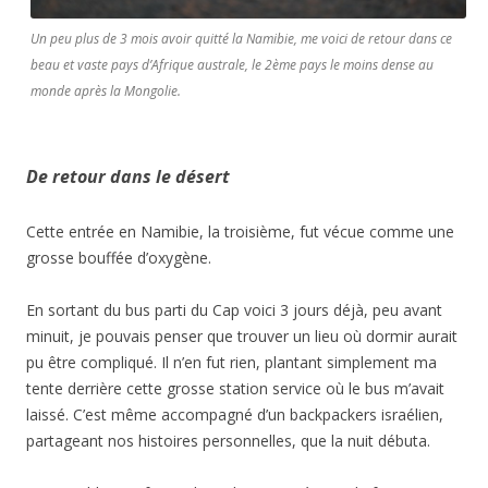
Un peu plus de 3 mois avoir quitté la Namibie, me voici de retour dans ce
beau et vaste pays d’Afrique australe, le 2ème pays le moins dense au
monde après la Mongolie.
De retour dans le désert
Cette entrée en Namibie, la troisième, fut vécue comme une
grosse bouffée d’oxygène.
En sortant du bus parti du Cap voici 3 jours déjà, peu avant
minuit, je pouvais penser que trouver un lieu où dormir aurait
pu être compliqué. Il n’en fut rien, plantant simplement ma
tente derrière cette grosse station service où le bus m’avait
laissé. C’est même accompagné d’un backpackers israélien,
partageant nos histoires personnelles, que la nuit débuta.