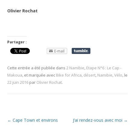
Olivier Rochat
Partager :
E-mail
Cette entrée a été publiée dans
2 Namibie
,
Etape N°6 : Le Cap -
Makoua
, et marquée avec
Bike for Africa
,
désert
,
Namibie
,
Vélo
, le
22 juin 2016
par
Olivier Rochat
.
Navigation
←
Cape Town et environs
J’ai rendez-vous avec moi
→
des