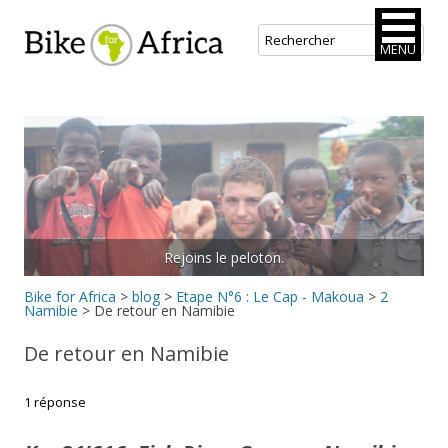
Bike for Africa
MENU
Aller
au
contenu
principal
Rejoins le peloton.
Bike for Africa
>
blog
>
Etape N°6 : Le Cap - Makoua
>
2
Namibie
>
De retour en Namibie
De retour en Namibie
1 réponse