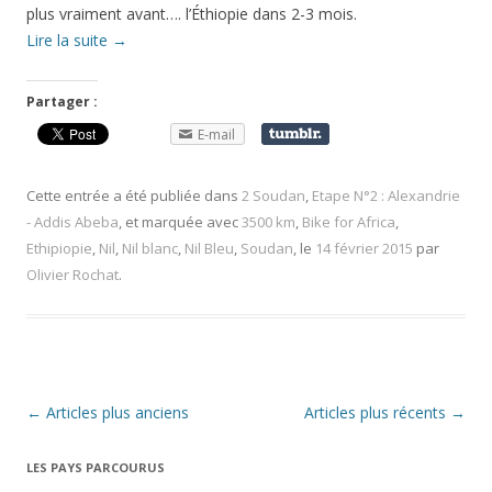
plus vraiment avant…. l’Éthiopie dans 2-3 mois.
Lire la suite
→
Partager :
E-mail
Cette entrée a été publiée dans
2 Soudan
,
Etape N°2 : Alexandrie
- Addis Abeba
, et marquée avec
3500 km
,
Bike for Africa
,
Ethipiopie
,
Nil
,
Nil blanc
,
Nil Bleu
,
Soudan
, le
14 février 2015
par
Olivier Rochat
.
Navigation
←
Articles plus anciens
Articles plus récents
→
des
LES PAYS PARCOURUS
articles