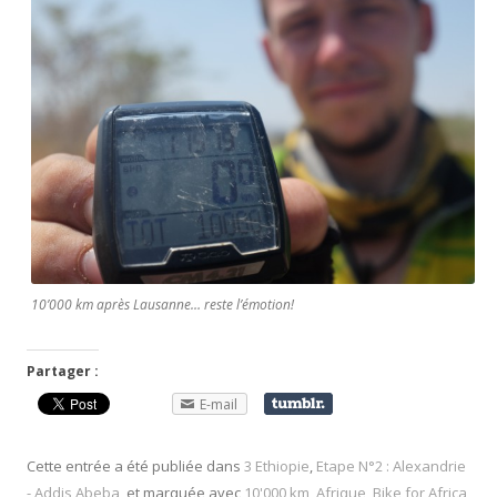
10’000 km après Lausanne… reste l’émotion!
Partager :
E-mail
Cette entrée a été publiée dans
3 Ethiopie
,
Etape N°2 : Alexandrie
- Addis Abeba
, et marquée avec
10'000 km
,
Afrique
,
Bike for Africa
,