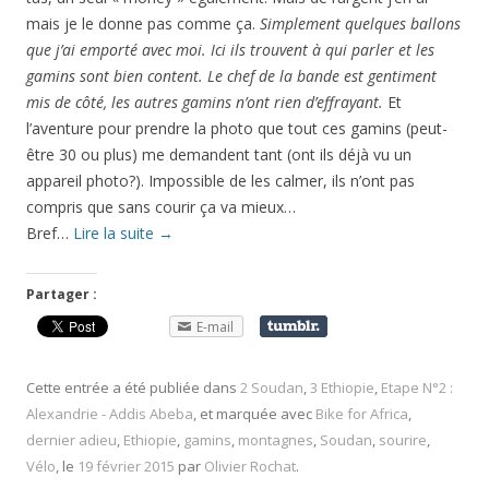
mais je le donne pas comme ça.
Simplement quelques ballons
que j’ai emporté avec moi. Ici ils trouvent à qui parler et les
gamins sont bien content. Le chef de la bande est gentiment
mis de côté, les autres gamins n’ont rien d’effrayant.
Et
l’aventure pour prendre la photo que tout ces gamins (peut-
être 30 ou plus) me demandent tant (ont ils déjà vu un
appareil photo?). Impossible de les calmer, ils n’ont pas
compris que sans courir ça va mieux…
Bref…
Lire la suite
→
Partager :
E-mail
Cette entrée a été publiée dans
2 Soudan
,
3 Ethiopie
,
Etape N°2 :
Alexandrie - Addis Abeba
, et marquée avec
Bike for Africa
,
dernier adieu
,
Ethiopie
,
gamins
,
montagnes
,
Soudan
,
sourire
,
Vélo
, le
19 février 2015
par
Olivier Rochat
.