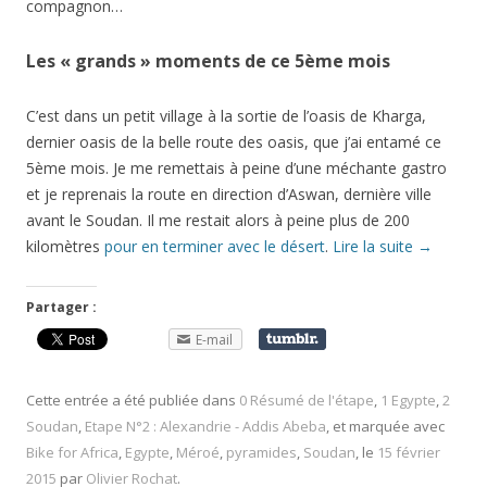
compagnon…
Les « grands » moments de ce 5ème mois
C’est dans un petit village à la sortie de l’oasis de Kharga,
dernier oasis de la belle route des oasis, que j’ai entamé ce
5ème mois. Je me remettais à peine d’une méchante gastro
et je reprenais la route en direction d’Aswan, dernière ville
avant le Soudan. Il me restait alors à peine plus de 200
kilomètres
pour en terminer avec le désert
.
Lire la suite
→
Partager :
E-mail
Cette entrée a été publiée dans
0 Résumé de l'étape
,
1 Egypte
,
2
Soudan
,
Etape N°2 : Alexandrie - Addis Abeba
, et marquée avec
Bike for Africa
,
Egypte
,
Méroé
,
pyramides
,
Soudan
, le
15 février
2015
par
Olivier Rochat
.