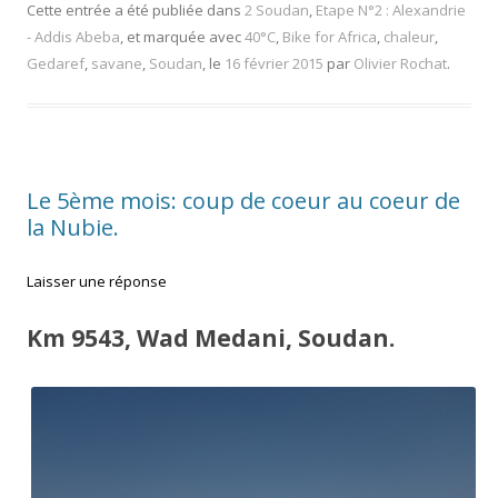
Cette entrée a été publiée dans
2 Soudan
,
Etape N°2 : Alexandrie
- Addis Abeba
, et marquée avec
40°C
,
Bike for Africa
,
chaleur
,
Gedaref
,
savane
,
Soudan
, le
16 février 2015
par
Olivier Rochat
.
Le 5ème mois: coup de coeur au coeur de
la Nubie.
Laisser une réponse
Km 9543, Wad Medani, Soudan.