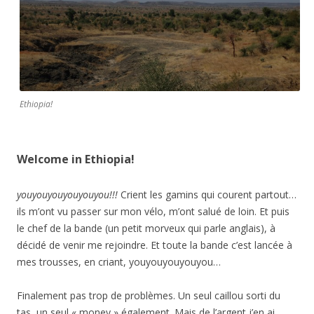
Ethiopia!
Welcome in Ethiopia!
youyouyouyouyouyou!!!
Crient les gamins qui courent partout…
ils m’ont vu passer sur mon vélo, m’ont salué de loin. Et puis
le chef de la bande (un petit morveux qui parle anglais), à
décidé de venir me rejoindre. Et toute la bande c’est lancée à
mes trousses, en criant, youyouyouyouyou…
Finalement pas trop de problèmes. Un seul caillou sorti du
tas, un seul « money » également. Mais de l’argent j’en ai