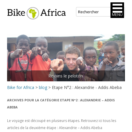
Bike for Africa
MENU
Aller
au
contenu
principal
Rejoins le peloton.
Bike for Africa
>
blog
>
Etape N°2 : Alexandrie - Addis Abeba
ARCHIVES POUR LA CATÉGORIE
ETAPE N°2 : ALEXANDRIE – ADDIS
ABEBA
Le voyage est découpé en plusieurs étapes. Retrouvez ici tous les
articles de la deuxième étape : Alexandrie – Addis Abeba