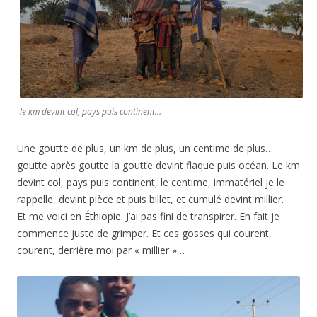
le km devint col, pays puis continent…
Une goutte de plus, un km de plus, un centime de plus…
goutte après goutte la goutte devint flaque puis océan. Le km
devint col, pays puis continent, le centime, immatériel je le
rappelle, devint pièce et puis billet, et cumulé devint millier.
Et me voici en Éthiopie. J’ai pas fini de transpirer. En fait je
commence juste de grimper. Et ces gosses qui courent,
courent, derrière moi par « millier »…