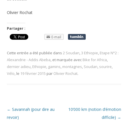
Olivier Rochat
Partager :
E-mail
Cette entrée a été publiée dans
2 Soudan
,
3 Ethiopie
,
Etape N°2 :
Alexandrie - Addis Abeba
, et marquée avec
Bike for Africa
,
dernier adieu
,
Ethiopie
,
gamins
,
montagnes
,
Soudan
,
sourire
,
Vélo
, le
19 février 2015
par
Olivier Rochat
.
Navigation
←
Savannah (pour dire au
10’000 km (notion d’émotion
des
revoir)
difficile)
→
articles