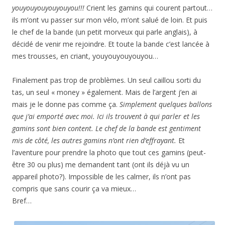
youyouyouyouyouyou!!!
Crient les gamins qui courent partout…
ils m’ont vu passer sur mon vélo, m’ont salué de loin. Et puis
le chef de la bande (un petit morveux qui parle anglais), à
décidé de venir me rejoindre. Et toute la bande c’est lancée à
mes trousses, en criant, youyouyouyouyou…
Finalement pas trop de problèmes. Un seul caillou sorti du
tas, un seul « money » également. Mais de l’argent j’en ai
mais je le donne pas comme ça.
Simplement quelques ballons
que j’ai emporté avec moi. Ici ils trouvent à qui parler et les
gamins sont bien content. Le chef de la bande est gentiment
mis de côté, les autres gamins n’ont rien d’effrayant.
Et
l’aventure pour prendre la photo que tout ces gamins (peut-
être 30 ou plus) me demandent tant (ont ils déjà vu un
appareil photo?). Impossible de les calmer, ils n’ont pas
compris que sans courir ça va mieux…
Bref…