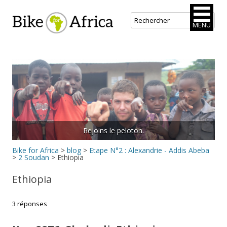
Bike for Africa
MENU
Aller
au
contenu
principal
Rejoins le peloton.
Bike for Africa
>
blog
>
Etape N°2 : Alexandrie - Addis Abeba
>
2 Soudan
>
Ethiopia
Ethiopia
3 réponses