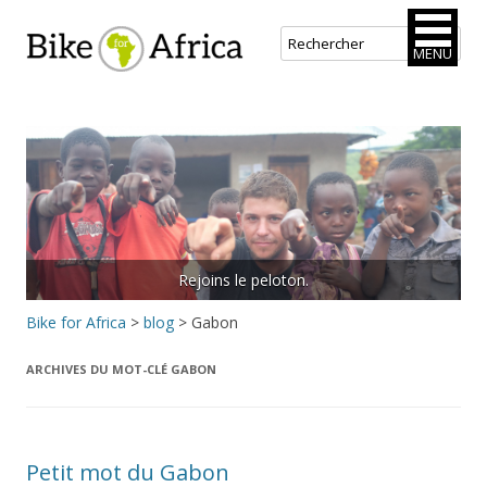
Bike for Africa
MENU
Aller
au
contenu
principal
Rejoins le peloton.
Bike for Africa
>
blog
>
Gabon
ARCHIVES DU MOT-CLÉ
GABON
Petit mot du Gabon