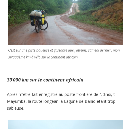
C’est sur une piste boueuse et glissante que j’atteins, samedi dernier, mon
30’000ème km à vélo sur le continent africain.
30’000 km sur le continent africain
Après m’être fait enregistré au poste frontière de Ndindi, t
Mayumba, la route longean la Lagune de Banio étant trop
sableuse.