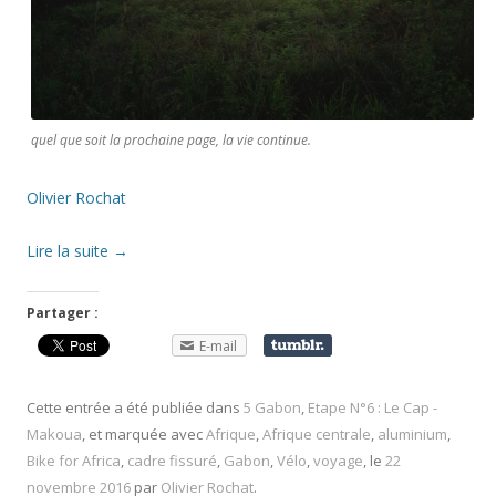
quel que soit la prochaine page, la vie continue.
Olivier Rochat
Lire la suite
→
Partager :
E-mail
Cette entrée a été publiée dans
5 Gabon
,
Etape N°6 : Le Cap -
Makoua
, et marquée avec
Afrique
,
Afrique centrale
,
aluminium
,
Bike for Africa
,
cadre fissuré
,
Gabon
,
Vélo
,
voyage
, le
22
novembre 2016
par
Olivier Rochat
.