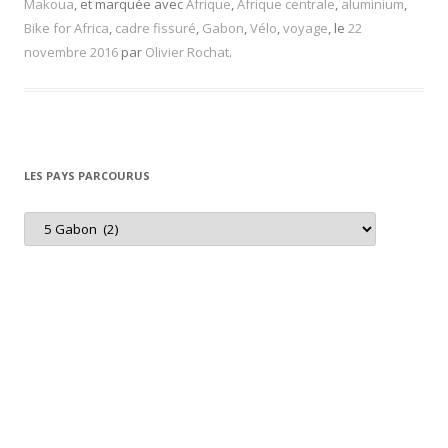
Makoua
, et marquée avec
Afrique
,
Afrique centrale
,
aluminium
,
Bike for Africa
,
cadre fissuré
,
Gabon
,
Vélo
,
voyage
, le
22
novembre 2016
par
Olivier Rochat
.
LES PAYS PARCOURUS
L
e
s
p
a
y
s
p
a
r
c
o
u
r
u
s