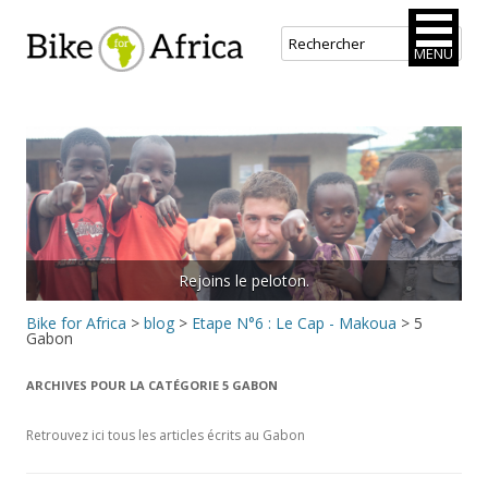
Bike for Africa
MENU
Aller
au
contenu
principal
Rejoins le peloton.
Bike for Africa
>
blog
>
Etape N°6 : Le Cap - Makoua
>
5
Gabon
ARCHIVES POUR LA CATÉGORIE
5 GABON
Retrouvez ici tous les articles écrits au Gabon