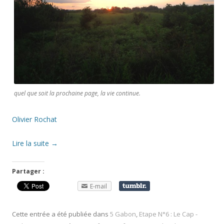
quel que soit la prochaine page, la vie continue.
Olivier Rochat
Lire la suite
→
Partager :
E-mail
Cette entrée a été publiée dans
5 Gabon
,
Etape N°6 : Le Cap -