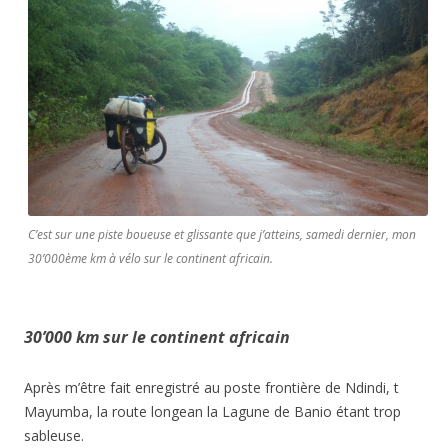
C’est sur une piste boueuse et glissante que j’atteins, samedi dernier, mon
30’000ème km à vélo sur le continent africain.
30’000 km sur le continent africain
Après m’être fait enregistré au poste frontière de Ndindi, t
Mayumba, la route longean la Lagune de Banio étant trop
sableuse.