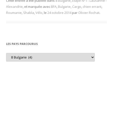
Cette entrée a été publiée dans
8 Bulgarie
,
Etape N°1 : Lausanne -
Alexandrie
, et marquée avec
BFA
,
Bulgarie
,
Cargo
,
chien errant
,
Roumanie
,
Shabla
,
Vélo
, le
24 octobre 2014
par
Olivier Rochat
.
LES PAYS PARCOURUS
L
e
s
p
a
y
s
p
a
r
c
o
u
r
u
s