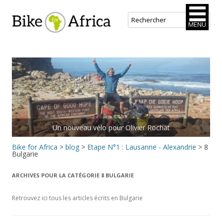
Bike for Africa
MENU
Aller
au
contenu
principal
Rejoins le peloton.
Bike for Africa
>
blog
>
Etape N°1 : Lausanne - Alexandrie
>
8
Bulgarie
ARCHIVES POUR LA CATÉGORIE
8 BULGARIE
Retrouvez ici tous les articles écrits en Bulgarie