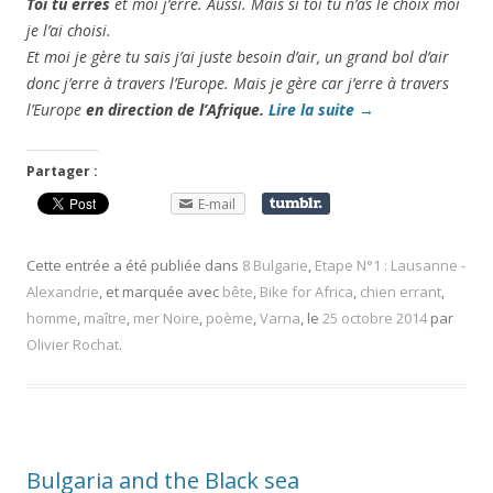
Toi tu erres
et moi j’erre. Aussi. Mais si toi tu n’as le choix moi
je l’ai choisi.
Et moi je gère tu sais j’ai juste besoin d’air, un grand bol d’air
donc j’erre à travers l’Europe. Mais je gère car j’erre à travers
l’Europe
en direction de l’Afrique.
Lire la suite
→
Partager :
E-mail
Cette entrée a été publiée dans
8 Bulgarie
,
Etape N°1 : Lausanne -
Alexandrie
, et marquée avec
bête
,
Bike for Africa
,
chien errant
,
homme
,
maître
,
mer Noire
,
poème
,
Varna
, le
25 octobre 2014
par
Olivier Rochat
.
Bulgaria and the Black sea