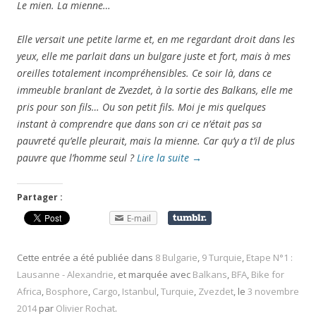
Le mien. La mienne…
Elle versait une petite larme et, en me regardant droit dans les
yeux, elle me parlait dans un bulgare juste et fort, mais à mes
oreilles totalement incompréhensibles. Ce soir là, dans ce
immeuble branlant de Zvezdet, à la sortie des Balkans, elle me
pris pour son fils… Ou son petit fils. Moi je mis quelques
instant à comprendre que dans son cri ce n’était pas sa
pauvreté qu’elle pleurait, mais la mienne. Car qu’y a t’il de plus
pauvre que l’homme seul ?
Lire la suite
→
Partager :
E-mail
Cette entrée a été publiée dans
8 Bulgarie
,
9 Turquie
,
Etape N°1 :
Lausanne - Alexandrie
, et marquée avec
Balkans
,
BFA
,
Bike for
Africa
,
Bosphore
,
Cargo
,
Istanbul
,
Turquie
,
Zvezdet
, le
3 novembre
2014
par
Olivier Rochat
.