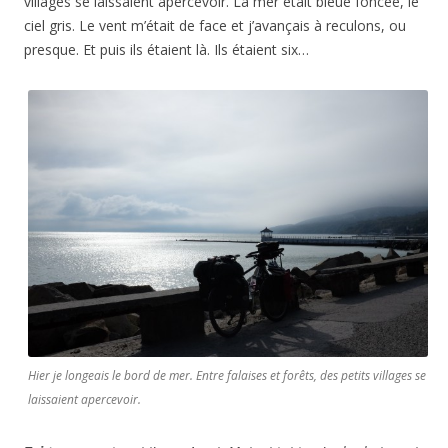
villages se laissaient apercevoir. La mer était bleue foncée, le
ciel gris. Le vent m’était de face et j’avançais à reculons, ou
presque. Et puis ils étaient là. Ils étaient six…
Hier je longeais le bord de mer. Entre falaises et forêts, des petits villages se
laissaient apercevoir.