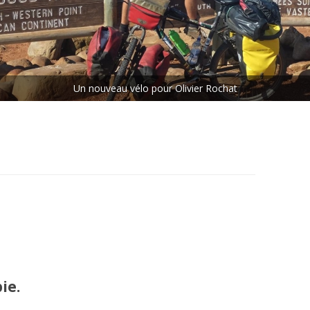
ETAPE N°5 : LES CHUTES
VICTORIA – LE CAP
ETAPE N°6 : LE CAP – MAKOUA
Un nouveau vélo pour Olivier Rochat
Rejoins le peloton.
ETAPE N°7 : MAKOUA – ACCRA
ETAPE N°8 : ACCRA – DANANÉ
ie.