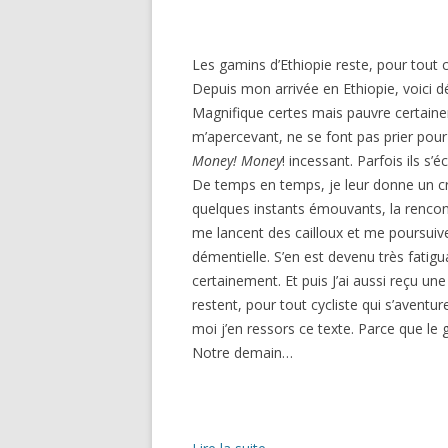
Les gamins d’Ethiopie reste, pour tout c
Depuis mon arrivée en Ethiopie, voici 
Magnifique certes mais pauvre certainem
m’apercevant, ne se font pas prier pou
Money! Money
! incessant. Parfois ils s’é
De temps en temps, je leur donne un cr
quelques instants émouvants, la rencont
me lancent des cailloux et me poursuive
démentielle. S’en est devenu très fatigu
certainement. Et puis J’ai aussi reçu un
restent, pour tout cycliste qui s’avent
moi j’en ressors ce texte. Parce que le ga
Notre demain…