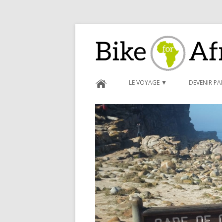
Bike for Africa
LE VOYAGE ▼
DEVENIR P
BLOG ►
CARNET D
FORMULAI
CONDITIO
PARRAINA