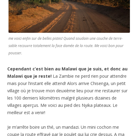
me voici enfin sur de belles pistes! Quand soudain une couche de terre-
sable recouvre totalement la face damée de la route. Me voici bon pour
pousser.
Cependant c’est bien au Malawi que je suis, et donc au
Malawi que je reste!
La Zambie ne perd rien pour attendre
mais pour l’instant elle attend! Alors arrive Chisenga, un petit
village où je trouve mon deuxième lieu pour me restaurer sur
les 100 derniers kilomètres malgré plusieurs dizaines de
villages aperçus. Me voici au pied des Nyika plateaux. Le
meilleur est a venir!
Je m’arrête boire un thé, un mandazi. Un mini cochon me
coupe la route effrayé par le poulet qui lui crie dessus. A ma