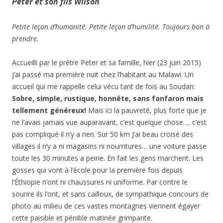
Peter et son fils Wilson
Petite leçon d’humanité. Petite leçon d’humilité. Toujours bon à
prendre.
Accueilli par le prêtre Peter et sa famille, hier (23 juin 2015)
j’ai passé ma première nuit chez l’habitant au Malawi. Un
accueil qui me rappelle celui vécu tant de fois au Soudan:
Sobre, simple, rustique, honnête, sans fanfaron mais
tellement généreux!
Mais ici la pauvreté, plus forte que je
ne l’avais jamais vue auparavant, c’est quelque chose…. c’est
pas compliqué il n’y a rien. Sur 50 km J’ai beau croisé des
villages il n’y a ni magasins ni nourritures… une voiture passe
toute les 30 minutes a peine. En fait les gens marchent. Les
gosses qui vont à l’école pour la première fois depuis
l’Éthiopie n’ont ni chaussures ni uniforme. Par contre le
sourire ils l’ont, et sans cailloux, de sympathique concours de
photo au milieu de ces vastes montagnes viennent égayer
cette paisible et pénible matinée grimpante.