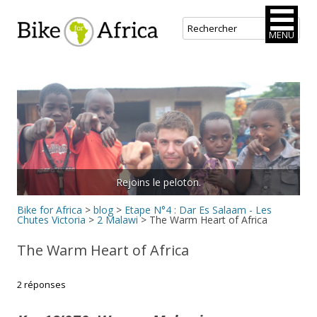
Bike for Africa
MENU
Aller
au
contenu
principal
Rejoins le peloton.
Bike for Africa
>
blog
>
Etape N°4 : Dar Es Salaam - Les
Chutes Victoria
>
2 Malawi
>
The Warm Heart of Africa
The Warm Heart of Africa
2 réponses