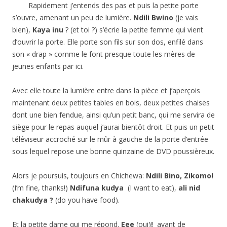
Rapidement j’entends des pas et puis la petite porte
s’ouvre, amenant un peu de lumière.
Ndili Bwino
(je vais
bien),
Kaya inu
? (et toi ?) s’écrie la petite femme qui vient
d’ouvrir la porte. Elle porte son fils sur son dos, enfilé dans
son « drap » comme le font presque toute les mères de
jeunes enfants par ici.
Avec elle toute la lumière entre dans la pièce et j’aperçois
maintenant deux petites tables en bois, deux petites chaises
dont une bien fendue, ainsi qu’un petit banc, qui me servira de
siège pour le repas auquel j’aurai bientôt droit. Et puis un petit
téléviseur accroché sur le mûr à gauche de la porte d’entrée
sous lequel repose une bonne quinzaine de DVD poussièreux.
Alors je poursuis, toujours en Chichewa:
Ndili Bino, Zikomo!
(I’m fine, thanks!)
Ndifuna kudya
(I want to eat),
ali nid
chakudya ?
(do you have food).
Et la petite dame qui me répond.
Eee
(oui)
!
avant de