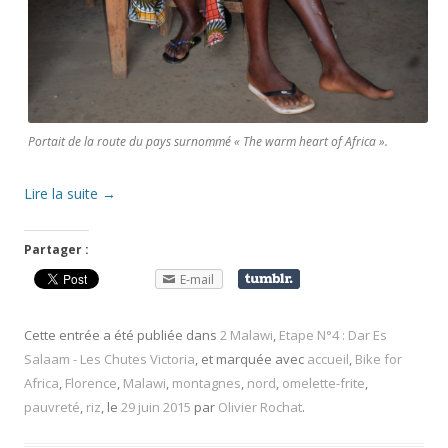
Portait de la route du pays surnommé « The warm heart of Africa ».
Lire la suite
→
Partager :
E-mail
Cette entrée a été publiée dans
2 Malawi
,
Etape N°4 : Dar Es
Salaam - Les Chutes Victoria
, et marquée avec
accueil
,
Bike for
Africa
,
Florence
,
Malawi
,
montagnes
,
nord
,
omelette-frite
,
pauvreté
,
riz
, le
29 juin 2015
par
Olivier Rochat
.