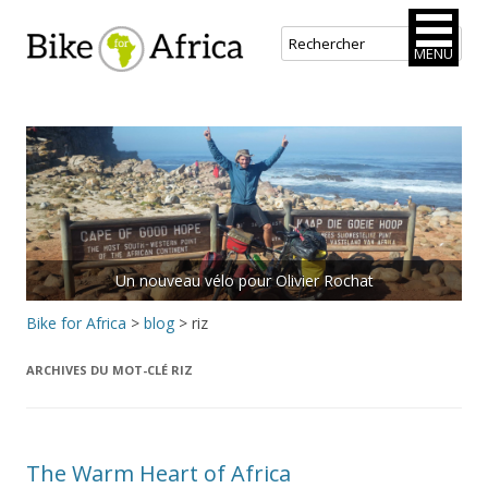
Bike for Africa
MENU
Aller
au
contenu
principal
Un nouveau vélo pour Olivier Rochat
Bike for Africa
>
blog
>
riz
ARCHIVES DU MOT-CLÉ
RIZ
The Warm Heart of Africa