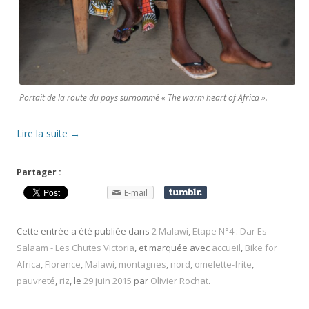
Portait de la route du pays surnommé « The warm heart of Africa ».
Lire la suite
→
Partager :
E-mail
Cette entrée a été publiée dans
2 Malawi
,
Etape N°4 : Dar Es
Salaam - Les Chutes Victoria
, et marquée avec
accueil
,
Bike for
Africa
,
Florence
,
Malawi
,
montagnes
,
nord
,
omelette-frite
,
pauvreté
,
riz
, le
29 juin 2015
par
Olivier Rochat
.