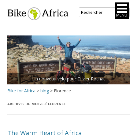
Bike for Africa
MENU
Aller
au
contenu
principal
Un nouveau vélo pour Olivier Rochat
Bike for Africa
>
blog
>
Florence
ARCHIVES DU MOT-CLÉ
FLORENCE
The Warm Heart of Africa