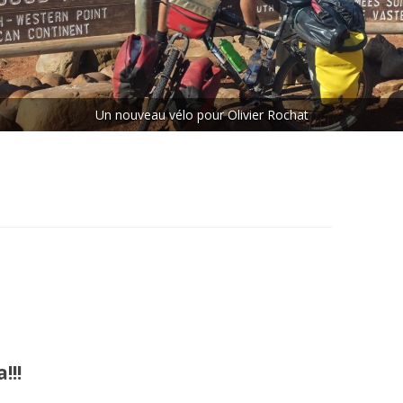
ETAPE N°5 : LES CHUTES
VICTORIA – LE CAP
ETAPE N°6 : LE CAP – MAKOUA
Un nouveau vélo pour Olivier Rochat
ETAPE N°7 : MAKOUA – ACCRA
ETAPE N°8 : ACCRA – DANANÉ
!!!