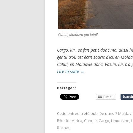
Cahul, Moldova (au loin)!
Cargo, lui, se fait petit donc moi aussi h
gentil d’où cet écrit sour
is d’ici, en Mold
Cahul, en Moldavie donc. Vasilii, lui, n’a 
Lire la suite
→
Partager :
E-mail
Cette entrée a été publiée dans
7 Moldavi
Bike for Africa
,
Cahule
,
Cargo
,
Limousine
,
L
Rochat
.