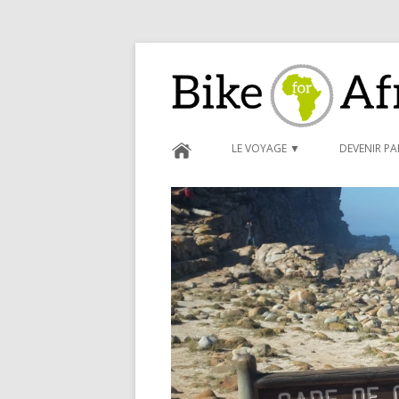
Bike for Africa
LE VOYAGE ▼
DEVENIR P
BLOG ►
CARNET D
FORMULAI
CONDITIO
PARRAINA