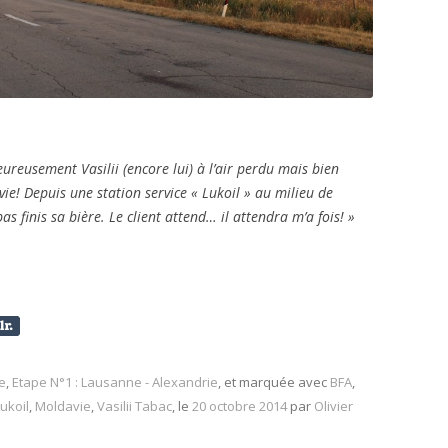
eureusement Vasilii (encore lui) à l’air perdu mais bien
avie! Depuis une station service « Lukoil » au milieu de
pas finis sa bière. Le client attend… il attendra m’a fois! »
e
,
Etape N°1 : Lausanne - Alexandrie
, et marquée avec
BFA
,
ukoil
,
Moldavie
,
Vasilii Tabac
, le
20 octobre 2014
par
Olivier