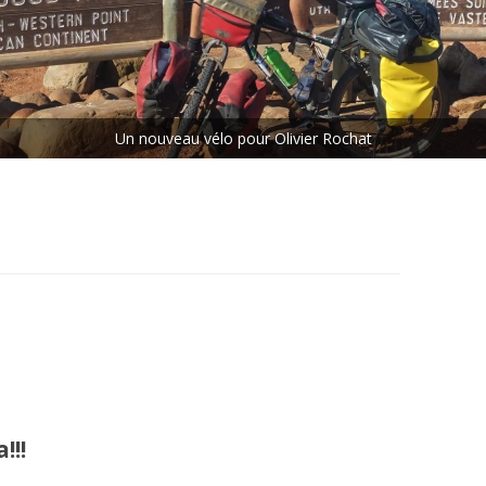
ETAPE N°5 : LES CHUTES
VICTORIA – LE CAP
ETAPE N°6 : LE CAP – MAKOUA
Un nouveau vélo pour Olivier Rochat
ETAPE N°7 : MAKOUA – ACCRA
ETAPE N°8 : ACCRA – DANANÉ
!!!