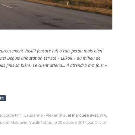
eureusement Vasilii (encore lui) à l’air perdu mais bien
avie! Depuis une station service « Lukoil » au milieu de
pas finis sa bière. Le client attend… il attendra m’a fois! »
e
,
Etape N°1 : Lausanne - Alexandrie
, et marquée avec
BFA
,
ukoil
,
Moldavie
,
Vasilii Tabac
, le
20 octobre 2014
par
Olivier