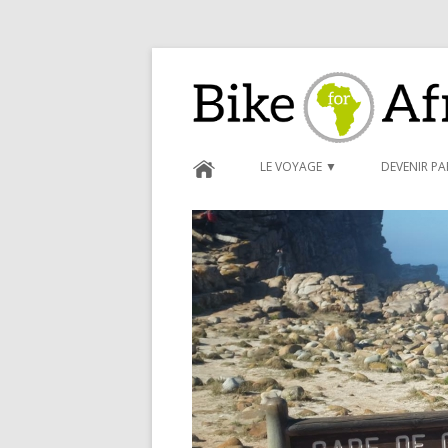
Bike for Africa
LE VOYAGE ▼
DEVENIR P
BLOG ►
CARNET D
FORMULAI
CONDITIO
PARRAINA