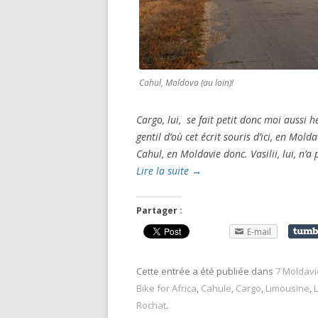
Cahul, Moldova (au loin)!
Cargo, lui, se fait petit donc moi aussi h
gentil d’où cet écrit sour
is d’ici, en Mold
Cahul, en Moldavie donc. Vasilii, lui, n’a 
Lire la suite
→
Partager :
E-mail
Cette entrée a été publiée dans
7 Moldavi
Bike for Africa
,
Cahule
,
Cargo
,
Limousine
,
L
Rochat
.