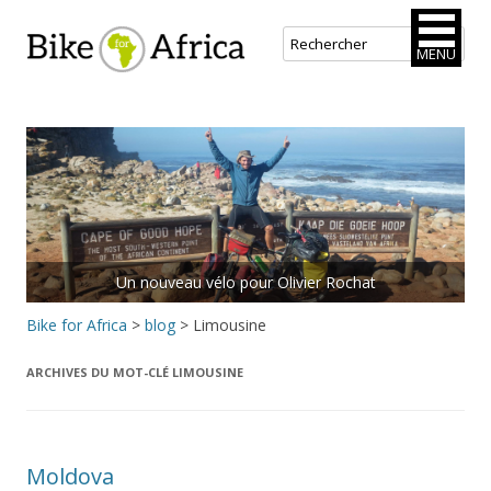
Bike for Africa
MENU
Aller
au
contenu
principal
Un nouveau vélo pour Olivier Rochat
Bike for Africa
>
blog
>
Limousine
ARCHIVES DU MOT-CLÉ
LIMOUSINE
Moldova