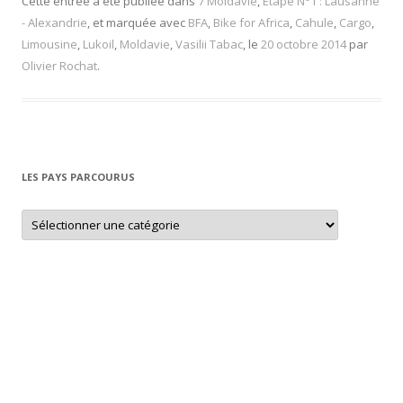
Cette entrée a été publiée dans
7 Moldavie
,
Etape N°1 : Lausanne
- Alexandrie
, et marquée avec
BFA
,
Bike for Africa
,
Cahule
,
Cargo
,
Limousine
,
Lukoil
,
Moldavie
,
Vasilii Tabac
, le
20 octobre 2014
par
Olivier Rochat
.
LES PAYS PARCOURUS
L
e
s
p
a
y
s
p
a
r
c
o
u
r
u