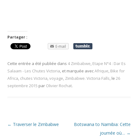
Partager :
E-mail
Cette entrée a été publiée dans
4 Zimbabwe
,
Etape N°4 : Dar Es
Salaam - Les Chutes Victoria
, et marquée avec
Afrique
,
Bike for
Africa
,
chutes Victoria
,
voyage
,
Zimbabwe. Victoria Falls
, le
26
septembre 2015
par
Olivier Rochat
.
Navigation
←
Traverser le Zimbabwe
Botswana to Namibia: Cette
des
journée où…
→