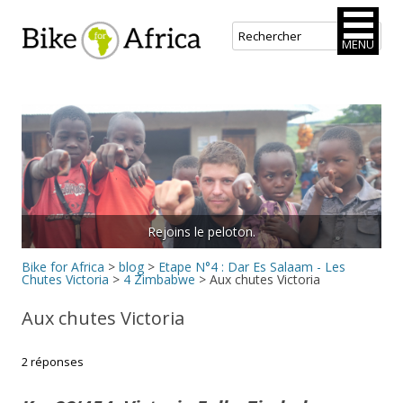
Bike for Africa
MENU
Aller
au
contenu
principal
Rejoins le peloton.
Bike for Africa
>
blog
>
Etape N°4 : Dar Es Salaam - Les
Chutes Victoria
>
4 Zimbabwe
>
Aux chutes Victoria
Aux chutes Victoria
2 réponses