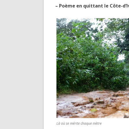
– Poème en quittant le Côte-d’I
Là où se mérite chaque mètre