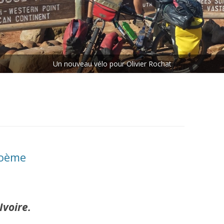
ETAPE N°5 : LES CHUTES
VICTORIA – LE CAP
ETAPE N°6 : LE CAP – MAKOUA
Rejoins le peloton.
ETAPE N°7 : MAKOUA – ACCRA
ETAPE N°8 : ACCRA – DANANÉ
poème
Ivoire.