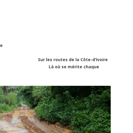
re
s
S
ur les routes de la Côte-d’Ivoire
L
à où se mérite chaque