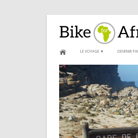
Bike for Africa
LE VOYAGE ▼
DEVENIR P
BLOG ►
CARNET D
FORMULAI
CONDITIO
PARRAINA