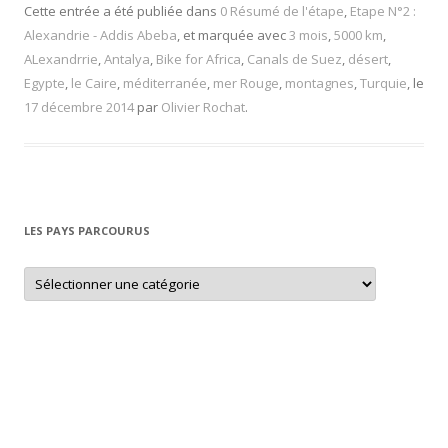
Cette entrée a été publiée dans
0 Résumé de l'étape
,
Etape N°2 :
Alexandrie - Addis Abeba
, et marquée avec
3 mois
,
5000 km
,
ALexandrrie
,
Antalya
,
Bike for Africa
,
Canals de Suez
,
désert
,
Egypte
,
le Caire
,
méditerranée
,
mer Rouge
,
montagnes
,
Turquie
, le
17 décembre 2014
par
Olivier Rochat
.
LES PAYS PARCOURUS
L
e
s
p
a
y
s
p
a
r
c
o
u