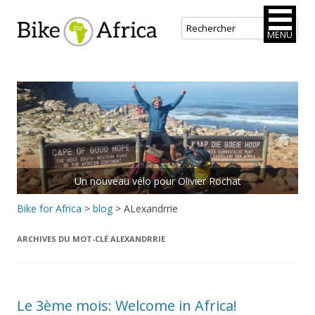
Bike for Africa
MENU
Aller
au
contenu
principal
Un nouveau vélo pour Olivier Rochat
Bike for Africa
>
blog
>
ALexandrrie
ARCHIVES DU MOT-CLÉ
ALEXANDRRIE
Le 3ème mois: Welcome in Africa!