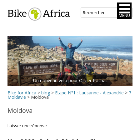
Bike for Africa
MENU
Aller
au
contenu
principal
Rejoins le peloton.
Bike for Africa
>
blog
>
Etape N°1 : Lausanne - Alexandrie
>
7
Moldavie
>
Moldova
Moldova
Laisser une réponse