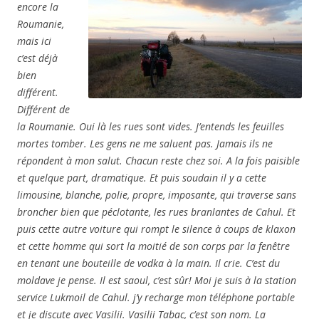
encore la
Roumanie,
mais ici
c’est déjà
bien
différent.
Différent de
la
Roumanie. Oui là les rues sont vides. J’entends les feuilles
mortes tomber. Les gens ne me saluent pas. Jamais ils ne
répondent à mon salut. Chacun reste chez soi. A la fois paisible
et quelque part, dramatique. Et puis soudain il y a cette
limousine, blanche, polie, propre, imposante, qui traverse sans
broncher bien que péclotante, les rues branlantes de Cahul. Et
puis cette autre voiture qui rompt le silence à coups de klaxon
et cette homme qui sort la moitié de son corps par la fenêtre
en tenant une bouteille de vodka à la main. Il crie. C’est du
moldave je pense. Il est saoul, c’est sûr! Moi je suis à la station
service Lukmoil de Cahul. j’y recharge mon téléphone portable
et je discute avec Vasilii. Vasilii Tabac, c’est son nom. La