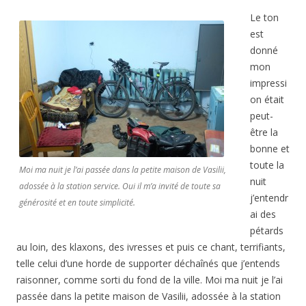
Le ton
est
donné
mon
impressi
on était
peut-
être la
bonne et
toute la
Moi ma nuit je l’ai passée dans la petite maison de Vasilii,
nuit
adossée à la station service. Oui il m’a invité de toute sa
j’entendr
générosité et en toute simplicité.
ai des
pétards
au loin, des klaxons, des ivresses et puis ce chant, terrifiants,
telle celui d’une horde de supporter déchaînés que j’entends
raisonner, comme sorti du fond de la ville. Moi ma nuit je l’ai
passée dans la petite maison de Vasilii, adossée à la station