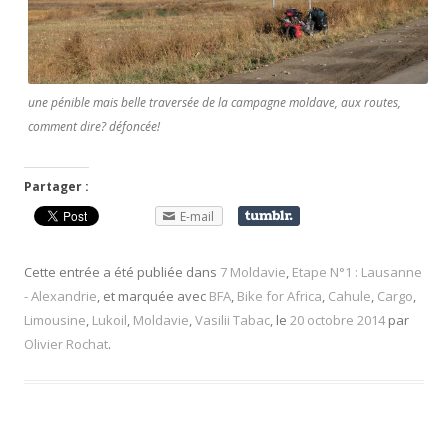
une pénible mais belle traversée de la campagne moldave, aux routes,
comment dire? défoncée!
Partager :
E-mail
Cette entrée a été publiée dans
7 Moldavie
,
Etape N°1 : Lausanne
- Alexandrie
, et marquée avec
BFA
,
Bike for Africa
,
Cahule
,
Cargo
,
Limousine
,
Lukoil
,
Moldavie
,
Vasilii Tabac
, le
20 octobre 2014
par
Olivier Rochat
.