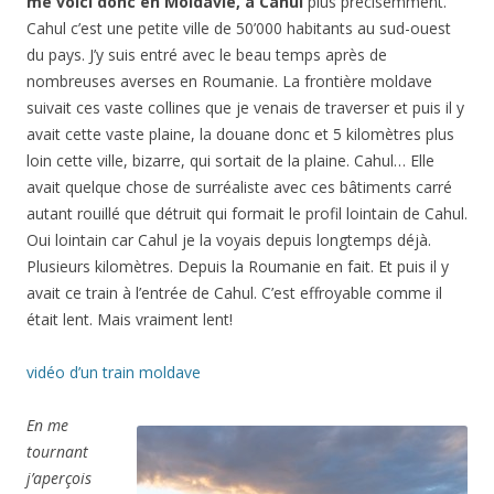
me voici donc en Moldavie, à Cahul
plus précisemment.
Cahul c’est une petite ville de 50’000 habitants au sud-ouest
du pays. J’y suis entré avec le beau temps après de
nombreuses averses en Roumanie. La frontière moldave
suivait ces vaste collines que je venais de traverser et puis il y
avait cette vaste plaine, la douane donc et 5 kilomètres plus
loin cette ville, bizarre, qui sortait de la plaine. Cahul… Elle
avait quelque chose de surréaliste avec ces bâtiments carré
autant rouillé que détruit qui formait le profil lointain de Cahul.
Oui lointain car Cahul je la voyais depuis longtemps déjà.
Plusieurs kilomètres. Depuis la Roumanie en fait. Et puis il y
avait ce train à l’entrée de Cahul. C’est effroyable comme il
était lent. Mais vraiment lent!
vidéo d’un train moldave
En me
tournant
j’aperçois