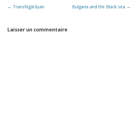
Navigation
←
Transfăgărășan
Bulgaria and the Black sea
→
des
articles
Laisser un commentaire