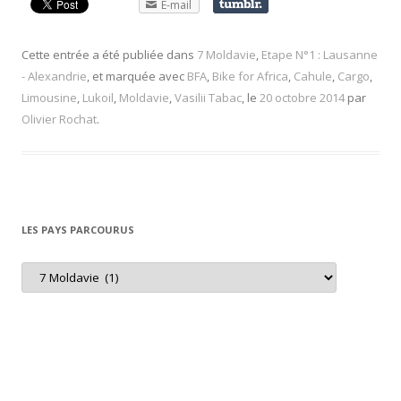
E-mail
Cette entrée a été publiée dans
7 Moldavie
,
Etape N°1 : Lausanne
- Alexandrie
, et marquée avec
BFA
,
Bike for Africa
,
Cahule
,
Cargo
,
Limousine
,
Lukoil
,
Moldavie
,
Vasilii Tabac
, le
20 octobre 2014
par
Olivier Rochat
.
LES PAYS PARCOURUS
L
e
s
p
a
y
s
p
a
r
c