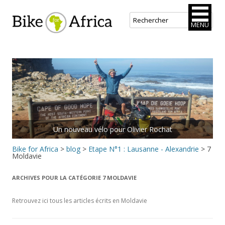
Bike for Africa
MENU
Aller
au
contenu
principal
Un nouveau vélo pour Olivier Rochat
Bike for Africa
>
blog
>
Etape N°1 : Lausanne - Alexandrie
>
7
Moldavie
ARCHIVES POUR LA CATÉGORIE
7 MOLDAVIE
Retrouvez ici tous les articles écrits en Moldavie