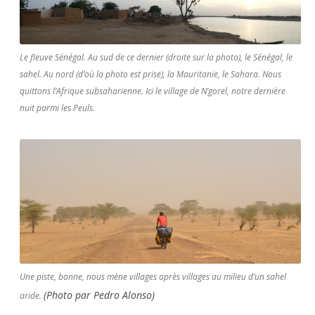
Le fleuve Sénégal. Au sud de ce dernier (droite sur la photo), le Sénégal, le
sahel. Au nord (d’où la photo est prise), la Mauritanie, le Sahara. Nous
quittons l’Afrique subsaharienne. Ici le village de N’gorel, notre dernière
nuit parmi les Peuls.
Une piste, bonne, nous mène villages après villages au milieu d’un sahel
(Photo par Pedro Alonso)
aride.