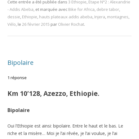
Cette entrée a été publiée dans
3 Ethiopie
,
Etape N°2 : Alexandrie
- Addis Abeba
, et marquée avec
Bike for Africa
,
debre tabor
,
dessie
,
Ethiopie
,
hauts plateaux addis abeba
,
Injera
,
montagnes
,
Vélo
, le
26 février 2015
par
Olivier Rochat
.
Bipolaire
1 réponse
Km 10’128, Azezzo, Ethiopie.
Bipolaire
Oui l’Ethiopie est ainsi: bipolaire. Entre le haut et le bas. Le
riche et la misère… Moi je l’ai rêvée, je l’ai voulue, je l’ai