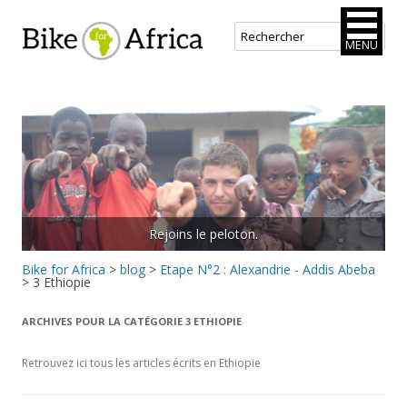
Bike for Africa
MENU
Aller
au
contenu
principal
Rejoins le peloton.
Bike for Africa
>
blog
>
Etape N°2 : Alexandrie - Addis Abeba
>
3 Ethiopie
ARCHIVES POUR LA CATÉGORIE
3 ETHIOPIE
Retrouvez ici tous les articles écrits en Ethiopie