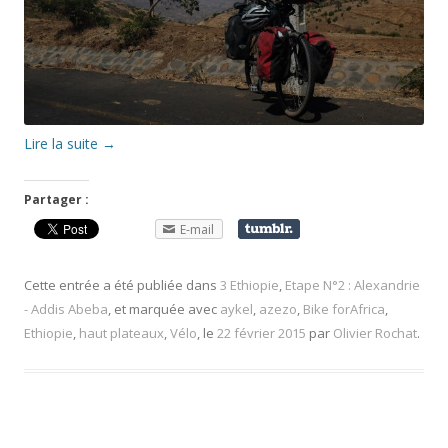
Lire la suite
→
Partager :
E-mail
Cette entrée a été publiée dans
3 Ethiopie
,
Etape N°2 : Alexandrie
- Addis Abeba
, et marquée avec
aykel
,
azezo
,
Bike forAfrica
,
Ethiopie
,
haut plateaux
,
Vélo
, le
22 février 2015
par
Olivier Rochat
.