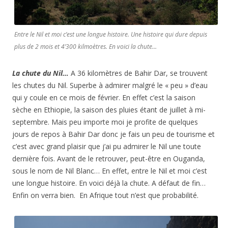
Entre le Nil et moi c’est une longue histoire. Une histoire qui dure depuis
plus de 2 mois et 4’300 kilmoètres. En voici la chute…
La chute du Nil…
A 36 kilomètres de Bahir Dar, se trouvent
les chutes du Nil. Superbe à admirer malgré le « peu » d’eau
qui y coule en ce mois de février. En effet c’est la saison
sèche en Ethiopie, la saison des pluies étant de juillet à mi-
septembre. Mais peu importe moi je profite de quelques
jours de repos à Bahir Dar donc je fais un peu de tourisme et
c’est avec grand plaisir que j’ai pu admirer le Nil une toute
dernière fois. Avant de le retrouver, peut-être en Ouganda,
sous le nom de Nil Blanc… En effet, entre le Nil et moi c’est
une longue histoire. En voici déjà la chute. A défaut de fin…
Enfin on verra bien. En Afrique tout n’est que probabilité.