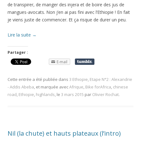
de transpirer, de manger des injera et de boire des jus de
mangues-avocats. Non j’en ai pas fini avec l’Ethiopie ! En fait
je viens juste de commencer. Et ça risque de durer un peu.
Lire la suite
→
Partager :
E-mail
Cette entrée a été publiée dans
3 Ethiopie
,
Etape N°2 : Alexandrie
- Addis Abeba
, et marquée avec
Afrique
,
Bike forAfrica
,
chinese
road
,
Ethiopie
,
highlands
, le
3 mars 2015
par
Olivier Rochat
.
Nil (la chute) et hauts plateaux (l’intro)