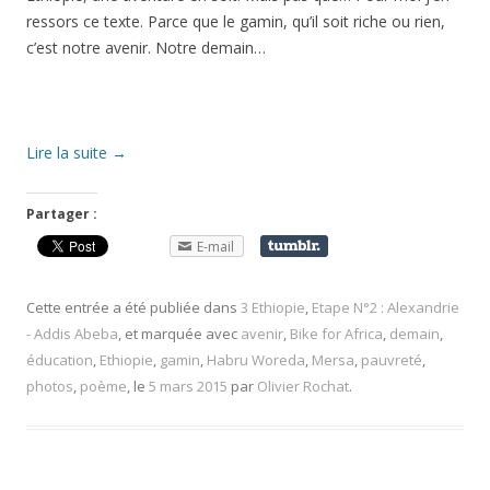
ressors ce texte. Parce que le gamin, qu’il soit riche ou rien,
c’est notre avenir. Notre demain…
Lire la suite
→
Partager :
E-mail
Cette entrée a été publiée dans
3 Ethiopie
,
Etape N°2 : Alexandrie
- Addis Abeba
, et marquée avec
avenir
,
Bike for Africa
,
demain
,
éducation
,
Ethiopie
,
gamin
,
Habru Woreda
,
Mersa
,
pauvreté
,
photos
,
poème
, le
5 mars 2015
par
Olivier Rochat
.