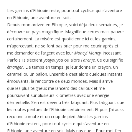
Les gamins d’Ethiopie reste, pour tout cycliste qui s’aventure
en Ethiopie, une aventure en soit.
Depuis mon arrivée en Ethiopie, voici déjà deux semaines, je
découvre un pays magnifique. Magnifique certes mais pauvre
certainement. La misère est quotidienne ici et les gamins,
m’apercevant, ne se font pas prier pour me courir après et
me demander de l’argent avec leur
Money! Money
! incessant.
Parfois ils s’écrient
youyouyou
ou alors
Farenje
. Ce qui signifie
étranger.
De temps en temps, je leur donne un crayon, un
caramel ou un ballon. Ensemble c’est alors quelques instants
émouvants, la rencontre de deux mondes. Mais il arrive
que les plus teigneux me lancent des cailloux et me
poursuivent sur plusieurs kilomètres avec une énergie
démentielle. S’en est devenu très fatiguant. Plus fatiguant que
les routes pentues de l’Ethiopie certainement. Et puis J’ai aussi
reçu une tomate et un coup de pied. Ainsi les gamins
d’Ethiopie restent, pour tout cycliste qui s’aventure en
Ethiopie, une aventure en soit. Mais pas que… Pour moi j’en