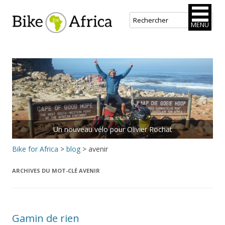
Bike for Africa
MENU
Aller
au
contenu
principal
Un nouveau vélo pour Olivier Rochat
Bike for Africa
>
blog
>
avenir
ARCHIVES DU MOT-CLÉ
AVENIR
Gamin de rien