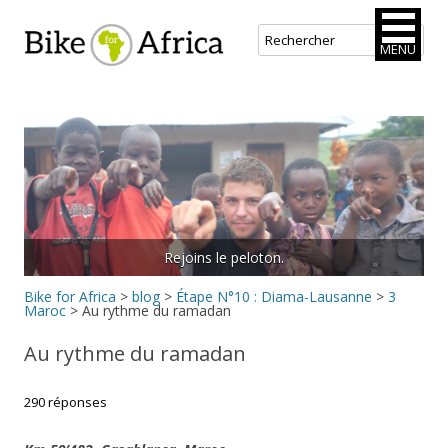
Bike for Africa
MENU
Aller
au
contenu
principal
Rejoins le peloton.
Bike for Africa
>
blog
>
Étape N°10 : Diama-Lausanne
>
3
Maroc
>
Au rythme du ramadan
Au rythme du ramadan
290 réponses