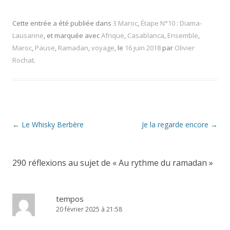
Cette entrée a été publiée dans
3 Maroc
,
Étape N°10 : Diama-
Lausanne
, et marquée avec
Afrique
,
Casablanca
,
Ensemble
,
Maroc
,
Pause
,
Ramadan
,
voyage
, le
16 juin 2018
par
Olivier
Rochat
.
Navigation
←
Le Whisky Berbère
Je la regarde encore
→
des
articles
290 réflexions au sujet de «
Au rythme du ramadan
»
tempos
20 février 2025 à 21:58