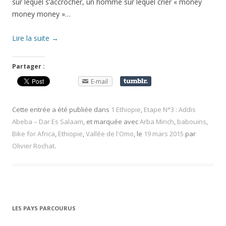
sur lequel s’accrocher, un homme sur lequel crier « money
money money »…
Lire la suite
→
Partager :
E-mail
Cette entrée a été publiée dans
1 Ethiopie
,
Etape N°3 : Addis
Abeba – Dar Es Salaam
, et marquée avec
Arba Minch
,
babouins
,
Bike for Africa
,
Ethiopie
,
Vallée de l'Omo
, le
19 mars 2015
par
Olivier Rochat
.
LES PAYS PARCOURUS