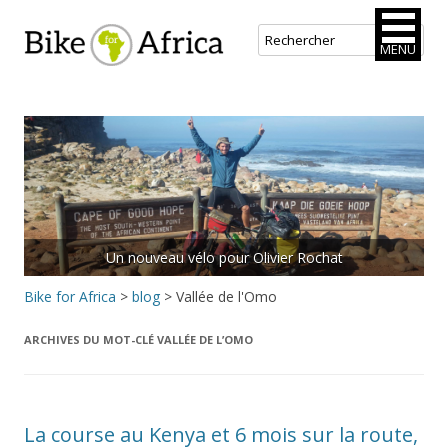
Bike for Africa
MENU
Aller
au
contenu
principal
Un nouveau vélo pour Olivier Rochat
Bike for Africa
>
blog
>
Vallée de l'Omo
ARCHIVES DU MOT-CLÉ
VALLÉE DE L’OMO
La course au Kenya et 6 mois sur la route,