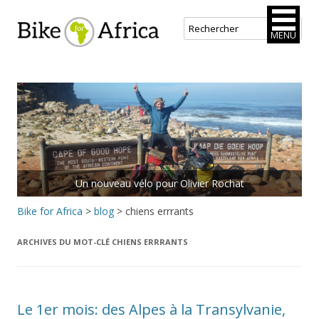
Bike for Africa
MENU
Aller
au
contenu
principal
Un nouveau vélo pour Olivier Rochat
Bike for Africa
>
blog
>
chiens errrants
ARCHIVES DU MOT-CLÉ
CHIENS ERRRANTS
Le 1er mois: des Alpes à la Transylvanie,