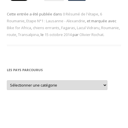
Cette entrée a été publiée dans
0 Résumé de l'étape
,
6
Roumanie
,
Etape N°1 : Lausanne - Alexandrie
, et marquée avec
Bike for Africa
,
chiens errrants
,
Fagaras
,
Lacul Vidraru
,
Roumanie
,
route
,
Transalpina
, le
15 octobre 2014
par
Olivier Rochat
.
LES PAYS PARCOURUS
L
e
s
p
a
y
s
p
a
r
c
o