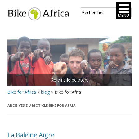
Bike for Africa
MENU
Aller
au
contenu
principal
Rejoins le peloton.
Bike for Africa
>
blog
>
Bike for Afria
ARCHIVES DU MOT-CLÉ
BIKE FOR AFRIA
La Baleine Aigre