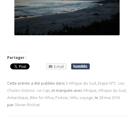
Partager :
E-mail
Cette entrée a été publiée dans
5 Afrique du Sud
,
Etape N°5 : Les
Chutes Victoria - Le Cap
, et marquée avec
Afrique
,
Afrique du Sud
,
Antarctique
,
Bike for Afria
,
Poésie
,
Vélo
,
voyage
, le
28 mai 2016
par
Olivier Rochat
.