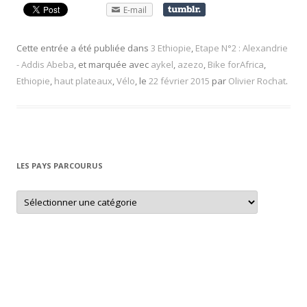
E-mail
Cette entrée a été publiée dans
3 Ethiopie
,
Etape N°2 : Alexandrie
- Addis Abeba
, et marquée avec
aykel
,
azezo
,
Bike forAfrica
,
Ethiopie
,
haut plateaux
,
Vélo
, le
22 février 2015
par
Olivier Rochat
.
LES PAYS PARCOURUS
L
e
s
p
a
y
s
p
a
r
c
o