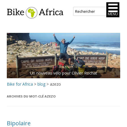
Bike for Africa
MENU
Aller
au
contenu
principal
Un nouveau vélo pour Olivier Rochat
Bike for Africa
>
blog
>
azezo
ARCHIVES DU MOT-CLÉ
AZEZO
Bipolaire