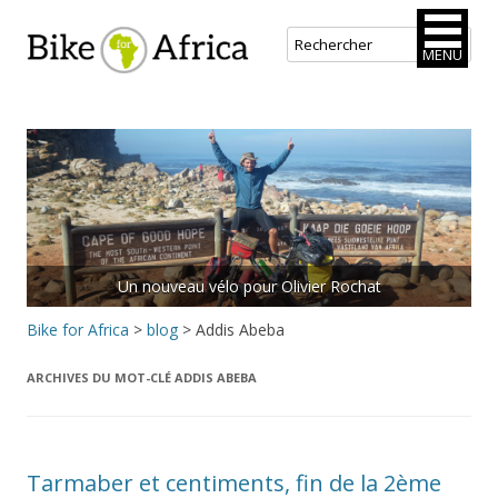
Bike for Africa
MENU
Aller
au
contenu
principal
Un nouveau vélo pour Olivier Rochat
Bike for Africa
>
blog
>
Addis Abeba
ARCHIVES DU MOT-CLÉ
ADDIS ABEBA
Tarmaber et centiments, fin de la 2ème