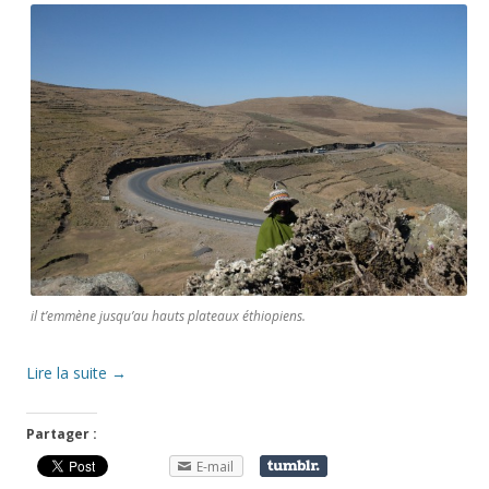
il t’emmène jusqu’au hauts plateaux éthiopiens.
Lire la suite
→
Partager :
E-mail