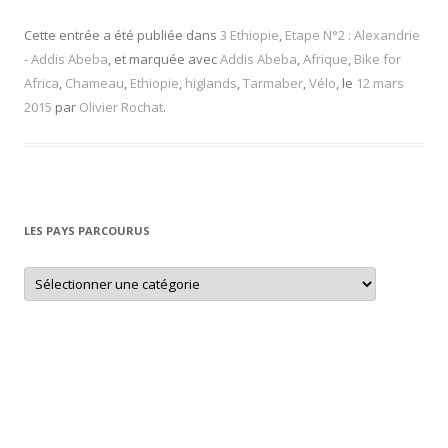
Cette entrée a été publiée dans
3 Ethiopie
,
Etape N°2 : Alexandrie
- Addis Abeba
, et marquée avec
Addis Abeba
,
Afrique
,
Bike for
Africa
,
Chameau
,
Ethiopie
,
higlands
,
Tarmaber
,
Vélo
, le
12 mars
2015
par
Olivier Rochat
.
LES PAYS PARCOURUS
L
e
s
p
a
y
s
p
a
r
c
o
u