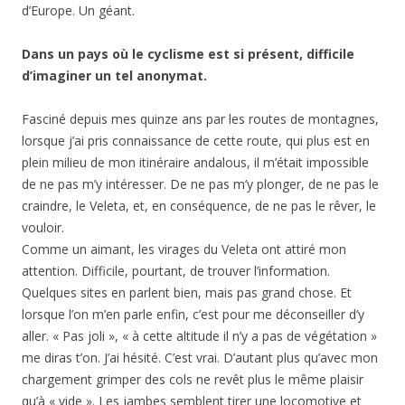
d’Europe. Un géant.
Dans un pays où le cyclisme est si présent, difficile
d’imaginer un tel anonymat.
Fasciné depuis mes quinze ans par les routes de montagnes,
lorsque j’ai pris connaissance de cette route, qui plus est en
plein milieu de mon itinéraire andalous, il m’était impossible
de ne pas m’y intéresser. De ne pas m’y plonger, de ne pas le
craindre, le Veleta, et, en conséquence, de ne pas le rêver, le
vouloir.
Comme un aimant, les virages du Veleta ont attiré mon
attention. Difficile, pourtant, de trouver l’information.
Quelques sites en parlent bien, mais pas grand chose. Et
lorsque l’on m’en parle enfin, c’est pour me déconseiller d’y
aller. « Pas joli », « à cette altitude il n’y a pas de végétation »
me diras t’on. J’ai hésité. C’est vrai. D’autant plus qu’avec mon
chargement grimper des cols ne revêt plus le même plaisir
qu’à « vide ». Les jambes semblent tirer une locomotive et