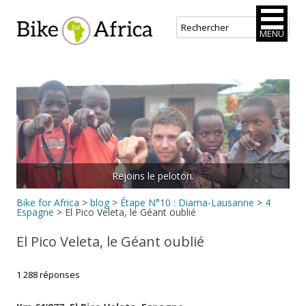
Bike for Africa
MENU
Aller
au
contenu
principal
Rejoins le peloton.
Bike for Africa
>
blog
>
Étape N°10 : Diama-Lausanne
>
4
Espagne
>
El Pico Veleta, le Géant oublié
El Pico Veleta, le Géant oublié
1 288 réponses