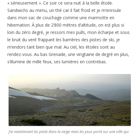
« sérieusement ». Ce soir ce sera nuit à la belle étoile.
Sandwichs au menu, un thé car il fait froid et je m’enroule
dans mon sac de couchage comme une marmotte en
hibernation. À plus de 2’800 mètres d’altitude, on est plus si
loin du zéro degré, je ressors mes pulls, mon écharpe et sous
le bruit du vent frappant les barrières des pistes de ski, je
m’endors tant bien que mal. Au ciel, les étoiles sont au
rendez-vous. Au bas Grenade, une vingtaine de degré en plus,
s’illumine de mille feux, ses lumières en contrebas.
J’ai maintenant les pieds dans la neige mais les yeux porté sur une ville qui