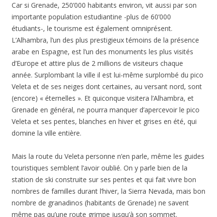
Car si Grenade, 250’000 habitants environ, vit aussi par son
importante population estudiantine -plus de 60’000
étudiants-, le tourisme est également omniprésent.
L’Alhambra, l’un des plus prestigieux témoins de la présence
arabe en Espagne, est l’un des monuments les plus visités
d’Europe et attire plus de 2 millions de visiteurs chaque
année. Surplombant la ville il est lui-même surplombé du pico
Veleta et de ses neiges dont certaines, au versant nord, sont
(encore) « éternelles ». Et quiconque visitera l’Alhambra, et
Grenade en général, ne pourra manquer d’apercevoir le pico
Veleta et ses pentes, blanches en hiver et grises en été, qui
domine la ville entière.
Mais la route du Veleta personne n’en parle, même les guides
touristiques semblent l’avoir oublié. On y parle bien de la
station de ski construite sur ses pentes et qui fait vivre bon
nombres de familles durant l’hiver, la Sierra Nevada, mais bon
nombre de granadinos (habitants de Grenade) ne savent
même pas qu’une route grimpe jusqu’à son sommet.