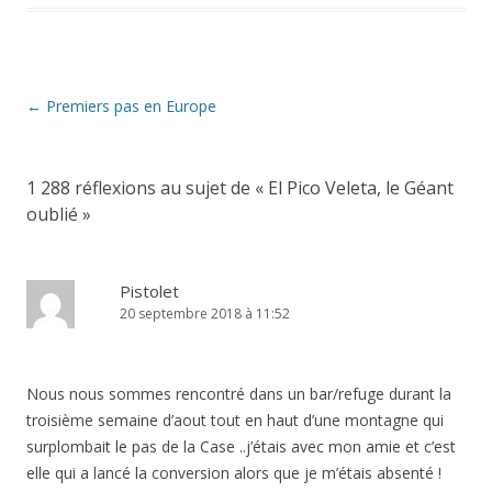
Navigation
←
Premiers pas en Europe
des
articles
1 288 réflexions au sujet de «
El Pico Veleta, le Géant
oublié
»
Pistolet
20 septembre 2018 à 11:52
Nous nous sommes rencontré dans un bar/refuge durant la
troisième semaine d’aout tout en haut d’une montagne qui
surplombait le pas de la Case ..j’étais avec mon amie et c’est
elle qui a lancé la conversion alors que je m’étais absenté !