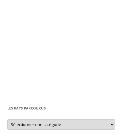
LES PAYS PARCOURUS
L
e
s
p