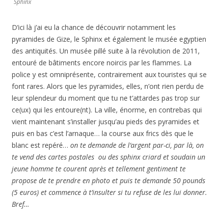
Sphinx
D’ici là j’ai eu la chance de découvrir notamment les
pyramides de Gize, le Sphinx et également le musée egyptien
des antiquités. Un musée pillé suite à la révolution de 2011,
entouré de bâtiments encore noircis par les flammes. La
police y est omniprésente, contrairement aux touristes qui se
font rares. Alors que les pyramides, elles, n’ont rien perdu de
leur splendeur du moment que tu ne t’attardes pas trop sur
ce(ux) qui les entoure(nt). La ville, énorme, en contrebas qui
vient maintenant s’installer jusqu’au pieds des pyramides et
puis en bas c’est l’arnaque… la course aux frics dès que le
blanc est repéré…
on te demande de l’argent par-ci, par là, on
te vend des cartes postales ou des sphinx criard et soudain un
jeune homme te courent après et tellement gentiment te
propose de te prendre en photo et puis te demande 50 pounds
(5 euros) et commence à t’insulter si tu refuse de les lui donner.
Bref…