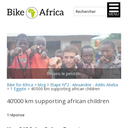
Bike for Africa
MENU
Aller
au
contenu
principal
Rejoins le peloton.
Bike for Africa
>
blog
>
Etape N°2 : Alexandrie - Addis Abeba
>
1 Egypte
>
40’000 km supporting african children
40’000 km supporting african children
1 réponse