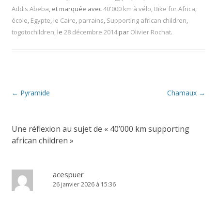
Addis Abeba
, et marquée avec
40'000 km à vélo
,
Bike for Africa
,
école
,
Egypte
,
le Caire
,
parrains
,
Supporting african children
,
togotochildren
, le
28 décembre 2014
par
Olivier Rochat
.
Navigation
←
Pyramide
Chamaux
→
des
articles
Une réflexion au sujet de «
40’000 km supporting
african children
»
acespuer
26 janvier 2026 à 15:36