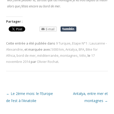
Moi j’aime pédaler là, surtout que ces montagne je les vois depuis ce matin
alors que j’étais encore au bord de mer.
Partager :
E-mail
Cette entrée a été publiée dans
9 Turquie
,
Etape N°1 : Lausanne -
Alexandrie
, et marquée avec
5000 km
,
Antalya
,
BFA
,
Bike for
Africa
,
bord de mer
,
méditerranée
,
montagnes
,
Vélo
, le
17
novembre 2014
par
Olivier Rochat
.
Navigation
←
Le 2ème mois: le l’Europe
Antalya, entre mer et
des
de l’est à l’Anatolie
montagnes
→
articles