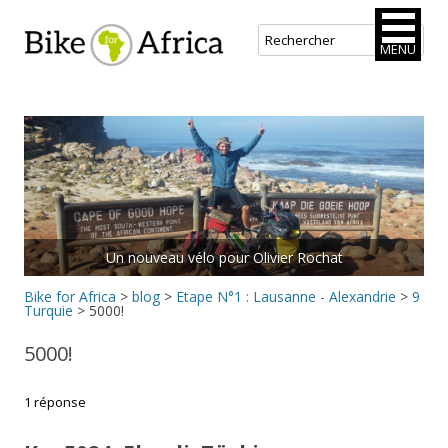
Bike for Africa
MENU
Aller
au
contenu
principal
Rejoins le peloton.
Bike for Africa
>
blog
>
Etape N°1 : Lausanne - Alexandrie
>
9
Turquie
>
5000!
5000!
1 réponse