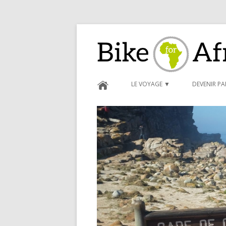
Bike for Africa
LE VOYAGE ▼
DEVENIR P
BLOG ►
CARNET D
FORMULAI
CONDITIO
PARRAINA