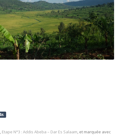
,
Etape N°3 : Addis Abeba – Dar Es Salaam
, et marquée avec