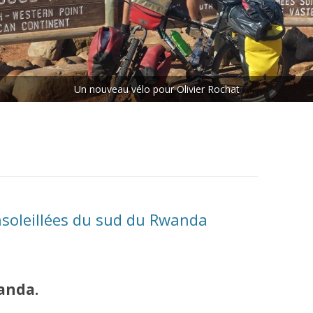
ETAPE N°5 : LES CHUTES
VICTORIA – LE CAP
ETAPE N°6 : LE CAP – MAKOUA
Un nouveau vélo pour Olivier Rochat
Rejoins le peloton.
ETAPE N°7 : MAKOUA – ACCRA
ETAPE N°8 : ACCRA – DANANÉ
nsoleillées du sud du Rwanda
anda.