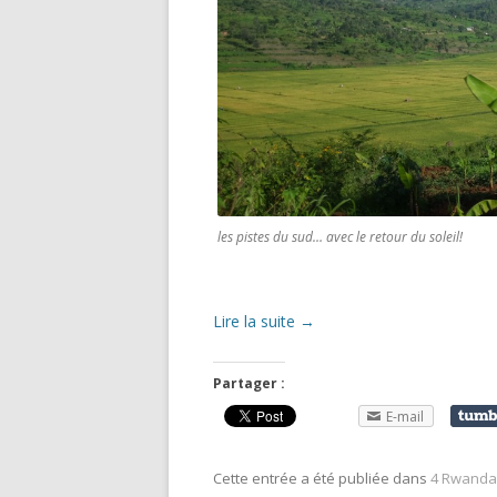
les pistes du sud… avec le retour du soleil!
Lire la suite
→
Partager :
E-mail
Cette entrée a été publiée dans
4 Rwanda