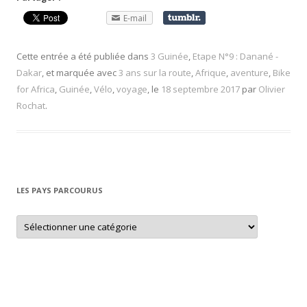
E-mail
Cette entrée a été publiée dans
3 Guinée
,
Etape N°9 : Danané -
Dakar
, et marquée avec
3 ans sur la route
,
Afrique
,
aventure
,
Bike
for Africa
,
Guinée
,
Vélo
,
voyage
, le
18 septembre 2017
par
Olivier
Rochat
.
LES PAYS PARCOURUS
L
e
s
p
a
y
s
p
a
r