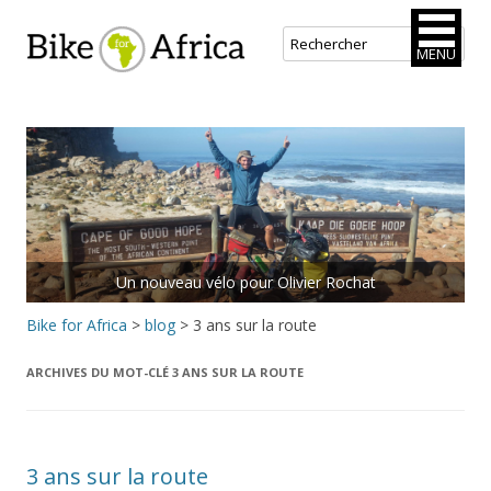
Bike for Africa
MENU
Aller
au
contenu
principal
Rejoins le peloton.
Bike for Africa
>
blog
>
3 ans sur la route
ARCHIVES DU MOT-CLÉ
3 ANS SUR LA ROUTE
3 ans sur la route