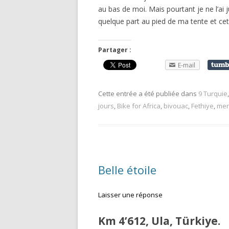
au bas de moi. Mais pourtant je ne l’ai
quelque part au pied de ma tente et ce
Partager :
E-mail
Cette entrée a été publiée dans
9 Turquie
jours
,
Bike for Africa
,
bivouac
,
Fethiye
,
mer
Belle étoile
Laisser une réponse
Km 4’612, Ula, Türkiye.