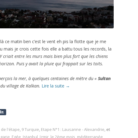
Et là ce matin ben c’est le vent eh pis la flotte que je me
u mais je crois cette fois elle a battu tous les records, la
 Y criait entre les murs mais bien plus fort que les chiens
orizon. Puis y avait la pluie qui frappait sur les toits.
aperçois la mer, à quelques centaines de mètre du «
Sultan
du village de Kalkan.
Lire la suite
→
de l'étape
,
9 Turquie
,
Etape N°1 : Lausanne - Alexandrie
, et
lgarie
,
Egée
,
Istanbul
,
Izmir
,
le 2ème mois
,
méditerranée
,