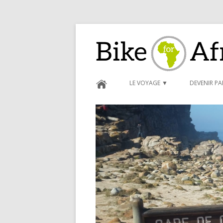
Bike for Africa
LE VOYAGE ▼
DEVENIR P
BLOG ►
CARNET D
FORMULAI
CONDITIO
PARRAINA