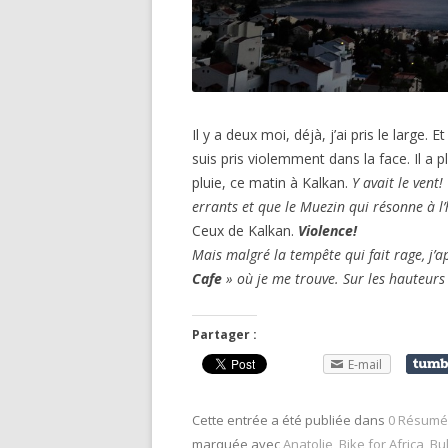
Il y a deux moi, déjà, j’ai pris le large. 
suis pris violemment dans la face. Il a pl
pluie, ce matin à Kalkan.
Y avait le vent!
errants et que le Muezin qui résonne à l’h
Ceux de Kalkan.
Violence!
Mais malgré la tempête qui fait rage, j’
Cafe
» où je me trouve. Sur les hauteurs 
Partager :
E-mail
Cette entrée a été publiée dans
0 Résumé 
marquée avec
Anatolie
,
Bike for Africa
,
Bu