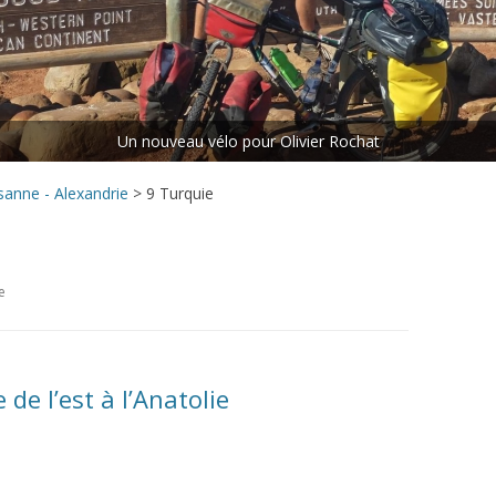
ETAPE N°5 : LES CHUTES
VICTORIA – LE CAP
ETAPE N°6 : LE CAP – MAKOUA
Rejoins le peloton.
ETAPE N°7 : MAKOUA – ACCRA
ETAPE N°8 : ACCRA – DANANÉ
sanne - Alexandrie
>
9 Turquie
e
 de l’est à l’Anatolie